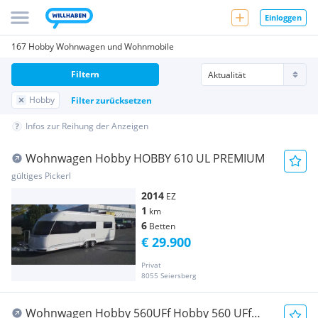
Einloggen
167 Hobby Wohnwagen und Wohnmobile
Filtern
Hobby
Filter zurücksetzen
Infos zur Reihung der Anzeigen
Wohnwagen Hobby HOBBY 610 UL PREMIUM
gültiges Pickerl
2014
EZ
1
km
6
Betten
€ 29.900
Privat
8055 Seiersberg
Wohnwagen Hobby 560UFf Hobby 560 UFf