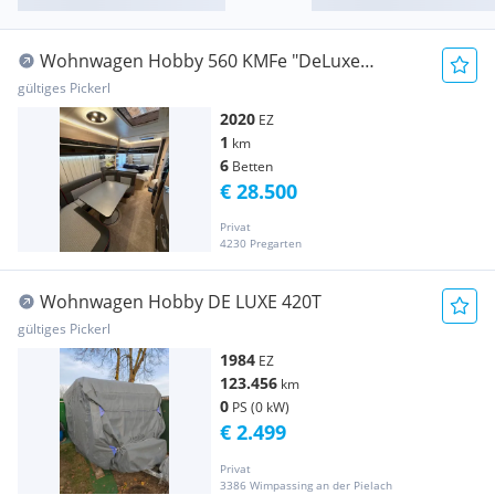
Wohnwagen Hobby 560 KMFe "DeLuxe
Edition"
gültiges Pickerl
2020
EZ
1
km
6
Betten
€ 28.500
Privat
4230 Pregarten
Wohnwagen Hobby DE LUXE 420T
gültiges Pickerl
1984
EZ
123.456
km
0
PS (0 kW)
€ 2.499
Privat
3386 Wimpassing an der Pielach