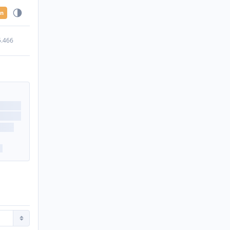
en
5.466