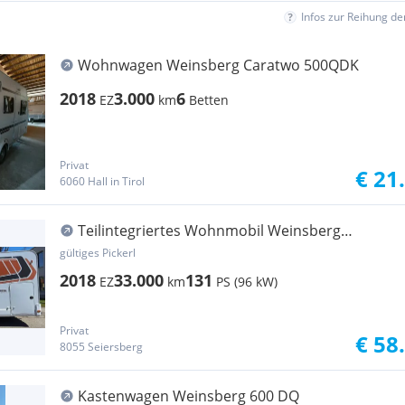
Infos zur Reihung d
Wohnwagen Weinsberg Caratwo 500QDK
2018
3.000
6
EZ
km
Betten
Privat
€ 21
6060 Hall in Tirol
Teilintegriertes Wohnmobil Weinsberg
Weinsberg Cara Compact Edition Pepper 600 MG
gültiges Pickerl
2018
33.000
131
EZ
km
PS (96 kW)
Privat
€ 58
8055 Seiersberg
Kastenwagen Weinsberg 600 DQ