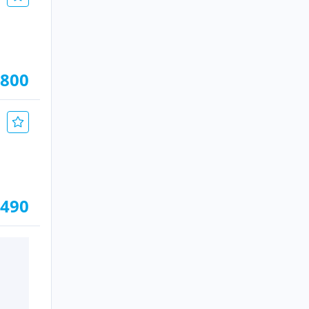
.800
.490