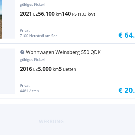
gültiges Pickerl
2021
56.100
140
EZ
km
PS (103 kW)
Privat
€ 64
7100 Neusiedl am See
Wohnwagen Weinsberg 550 QDK
gültiges Pickerl
2016
5.000
5
EZ
km
Betten
Privat
€ 20
4481 Asten