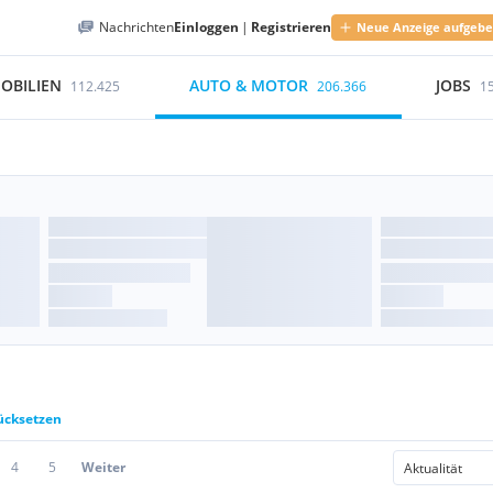
Nachrichten
Einloggen
|
Registrieren
Neue Anzeige aufgeb
OBILIEN
AUTO & MOTOR
JOBS
112.425
206.366
1
rücksetzen
4
5
Weiter