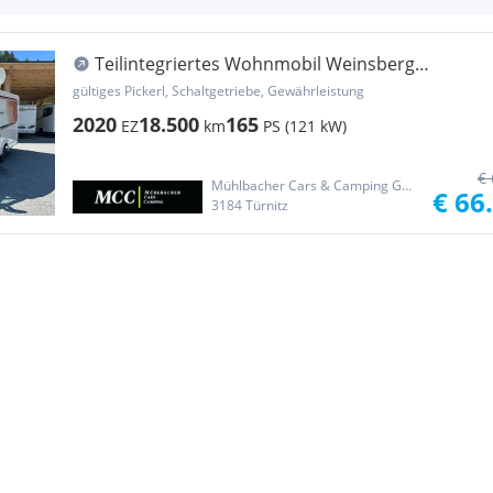
Teilintegriertes Wohnmobil Weinsberg
CaraCompact 600 MF Pepper S...
gültiges Pickerl, Schaltgetriebe, Gewährleistung
2020
18.500
165
EZ
km
PS (121 kW)
€ 
Mühlbacher Cars & Camping GmbH
€ 66
3184 Türnitz