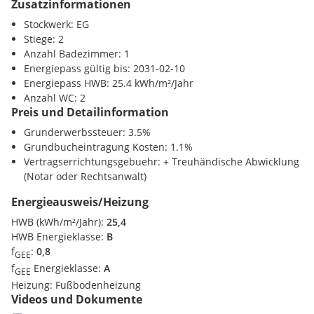
Zusatzinformationen
Massivbauweise:
Hohlblockmauerwerk 20 cm bis 25 cm +
16 cm EPS Wärmedämmung, Reibputz
Stockwerk: EG
Fenster/Türen:
Kunststoff-Alufenster mit 3fach
Stiege: 2
Wärmeschutzverglasung, Terrassentüren im EG
Anzahl Badezimmer: 1
aushebelsicher, Rollläden elektrisch inkl. Fliegengitter
Energiepass gültig bis: 2031-02-10
Heizung & Warmwasser:
Fußbodenheizung, moderne CO₂-
Energiepass HWB: 25.4 kWh/m²/Jahr
neutrale Pellets-Heizung, individuelle Raumthermostate
Anzahl WC: 2
Sicherheit & Komfort:
ferngesteuertes Sektionaltor - kein
Preis und Detailinformation
Zutritt für Nicht-Eigentümer
Grunderwerbssteuer: 3.5%
Betriebskosten (vorläufig, exkl. USt.):
Grundbucheintragung Kosten: 1.1%
Vertragserrichtungsgebuehr: + Treuhändische Abwicklung
ca. EUR 2,50/m² Wohnnutzfläche/Monat
(Notar oder Rechtsanwalt)
Rücklage: ca. EUR 0,90/m² Wohnnutzfläche/Monat
Lagevorteile:
Energieausweis/Heizung
HWB (kWh/m²/Jahr):
25,4
Ruhige Zentrumslage
in einer charmanten Seitenstraße
HWB Energieklasse:
B
von Hollabrunn, geprägt von gepflegten historischen
f
:
0,8
Einfamilienhäusern
GEE
f
Energieklasse:
A
Ausgezeichnete Infrastruktur:
Nahversorger,
GEE
Einkaufsmöglichkeiten, Bahnhof und Bushaltestellen sind
Heizung:
Fußbodenheizung
Videos und Dokumente
bequem in wenigen Gehminuten erreichbar
Umfassendes Bildungs- und Gesundheitsangebot
mit