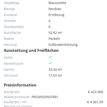
Objekttyp
Maisonette
Bautyp
Neubau
Zustand
Erstbezug
Zimmer
4
Stockwerk(e)
0
Nutzfläche
92,92 m²
Böden
Parkett
Heizung
Fußbodenheizung
Ausstattung und Freiflächen
Keller
Abstellraum
Garten
33,34 m²
Terrasse
17,53 m²
Preisinformation
Kaufpreis
€ 423.900
Maklerprovision:
PROVISIONSFREI
Kaufpreis / m²
€ 4.561,99
Berechnet von willhaben