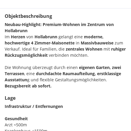
Objektbeschreibung
Neubau-Highlight: Premium-Wohnen im Zentrum von
Hollabrunn
Im
Herzen
von
Hollabrunn
gelangt eine
moderne,
hochwertige 4 Zimmer-Maisonette
in
Massivbauweise
zum
Verkauf. Ideal für Familien, die
zentrales Wohnen
mit
ruhiger
Rückzugsmöglichkeit
verbinden möchten.
Die Wohnung überzeugt durch einen
eigenen Garten, zwei
Terrassen
, eine
durchdachte Raumaufteilung, erstklassige
Ausstattun
g und flexible Gestaltungsmöglichkeiten.
Bezugsbereit ab sofort.
Lage
Raumaufteilung Erdgeschoss:
Infrastruktur / Entfernungen
großzügiger
Vorraum
Gäste-WC
mit Handwaschbecken
Gesundheit
heller, weitläufiger
Wohn-Essbereich
mit Anschluss für
Arzt <500m
offene Küche
und direktem Ausgang auf die
südseitige
Krankenhaus <1500m