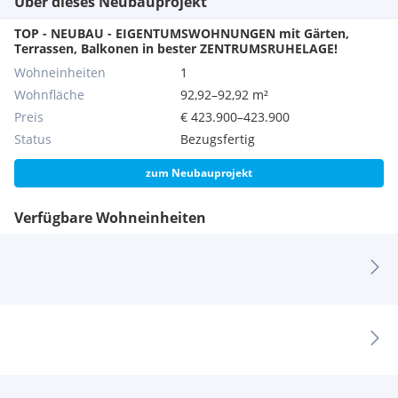
Über dieses Neubauprojekt
per E-Mail unter
jasmin.rotter@sreal.at
.
TOP - NEUBAU - EIGENTUMSWOHNUNGEN mit Gärten,
Terrassen, Balkonen in bester ZENTRUMSRUHELAGE!
Wohneinheiten
1
Wohnfläche
92,92–92,92 m²
Preis
€ 423.900–423.900
Status
Bezugsfertig
zum Neubauprojekt
Verfügbare Wohneinheiten