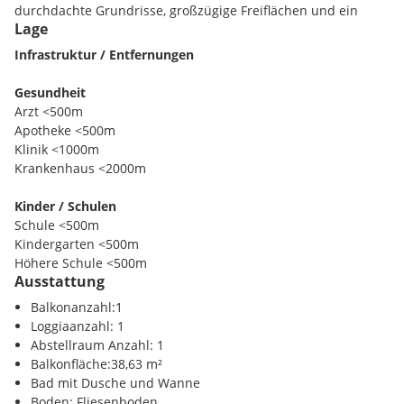
durchdachte Grundrisse, großzügige Freiflächen und ein
Lage
zukunftsweisendes Energiekonzept.
Infrastruktur / Entfernungen
EIGENGRUND - KEINE PACHT
Gesundheit
Die voraussichtliche Fertigstellung ist für
Frühjahr
Arzt <500m
2027
geplant.
Apotheke <500m
Klinik <1000m
Krankenhaus <2000m
Highlights der Liegenschaft:
Kinder / Schulen
Schule <500m
Großzügige Freiflächen wie Balkone, Terrassen oder
Kindergarten <500m
Eigengärten
Höhere Schule <500m
Moderne PV-Anlage am Dach zur Unterstützung der
Ausstattung
Energieversorgung
Nahversorgung
Balkonanzahl:1
Urban Gardening - gemeinschaftliche Hochbeete für
Supermarkt <500m
Loggiaanzahl: 1
Hobbygärtner
Bäckerei <1500m
Abstellraum Anzahl: 1
Begrünte Fassade und Dach - für ein verbessertes
Einkaufszentrum <1500m
Balkonfläche:38,63 m²
Mikroklima
Bad mit Dusche und Wanne
Naturspielplatz für Kinder
Verkehr
Boden: Fliesenboden