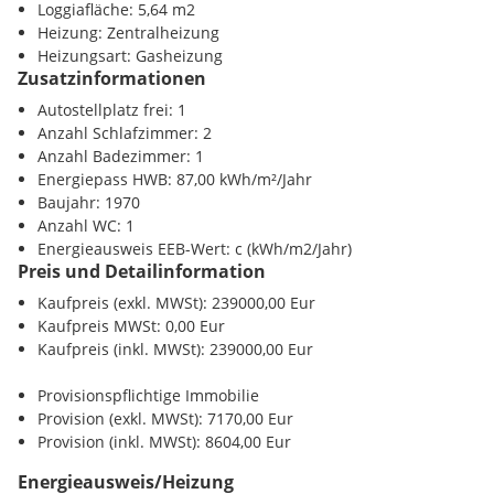
Großzügiges, lichtdurchflutetes Wohnzimmer zzgl. Loggia
Loggiafläche: 5,64 m2
Schlafzimmer mit genügend Platz für Stauraum
Heizung: Zentralheizung
Weiteres Zimmer - ideal als Kinder-, Gäste- oder
Heizungsart: Gasheizung
Arbeitszimmer
Zusatzinformationen
Separate Küche
Autostellplatz frei: 1
Badezimmer und separates WC
Anzahl Schlafzimmer: 2
Vorraum mit Garderobenmöglichkeit
Anzahl Badezimmer: 1
Loggia mit Blick ins Grüne/Weitblick!
Energiepass HWB: 87,00 kWh/m²/Jahr
Baujahr: 1970
Ausstattung & Highlights:
Anzahl WC: 1
Energieausweis EEB-Wert: c (kWh/m2/Jahr)
Ca. 72 m² optimal genutzte Wohnfläche + zzgl. 6 m² Loggia
Preis und Detailinformation
Helle Räume
Gepflegter Zustand - sofort beziehbar
Kaufpreis (exkl. MWSt): 239000,00 Eur
riesengroßes Kellerabteil inklusive
Kaufpreis MWSt: 0,00 Eur
PKW-Stellplatz vorm Haus inklusive
Kaufpreis (inkl. MWSt): 239000,00 Eur
2 Stock ohne Lift | nicht barrierefrei!
Ruhige Lage mit hervorragender Verkehrsanbindung
Provisionspflichtige Immobilie
Nahversorger, Schulen, Kindergarten und öffentliche
Provision (exkl. MWSt): 7170,00 Eur
Verkehrsmittel in Gehweite
Provision (inkl. MWSt): 8604,00 Eur
Energieausweis/Heizung
Lage: