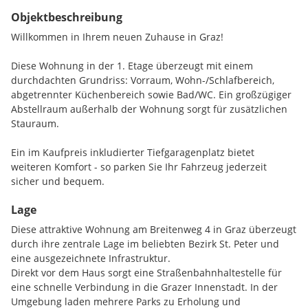
Objektbeschreibung
Willkommen in Ihrem neuen Zuhause in Graz!
Diese Wohnung in der 1. Etage überzeugt mit einem
durchdachten Grundriss: Vorraum, Wohn-/Schlafbereich,
abgetrennter Küchenbereich sowie Bad/WC. Ein großzügiger
Abstellraum außerhalb der Wohnung sorgt für zusätzlichen
Stauraum.
Ein im Kaufpreis inkludierter Tiefgaragenplatz bietet
weiteren Komfort - so parken Sie Ihr Fahrzeug jederzeit
sicher und bequem.
Lage
Die Lage im beliebten Grazer Bezirk St. Peter verbindet
ruhiges Wohnen mit ausgezeichneter Infrastruktur.
Diese attraktive Wohnung am Breitenweg 4 in Graz überzeugt
Einkaufsmöglichkeiten wie Supermärkte und Bäckereien
durch ihre zentrale Lage im beliebten Bezirk St. Peter und
befinden sich in unmittelbarer Nähe. Auch Schulen, Sport-
eine ausgezeichnete Infrastruktur.
und Freizeiteinrichtungen sowie Grünflächen sind schnell
Direkt vor dem Haus sorgt eine Straßenbahnhaltestelle für
erreichbar. Dank der guten Anbindung an den öffentlichen
eine schnelle Verbindung in die Grazer Innenstadt. In der
Verkehr gelangen Sie in wenigen Minuten ins Grazer
Umgebung laden mehrere Parks zu Erholung und