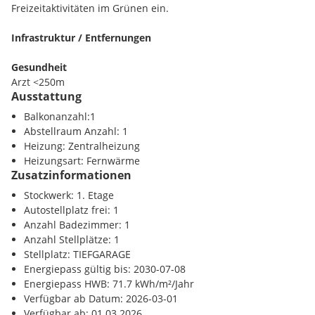
Zentrum.
Freizeitaktivitäten im Grünen ein.
Vereinbaren Sie gerne einen Besichtigungstermin - wir
Infrastruktur / Entfernungen
freuen uns auf Ihre Anfrage!
Gesundheit
Arzt <250m
Ausstattung
Apotheke <500m
Klinik <2250m
Balkonanzahl:1
Krankenhaus <2750m
Abstellraum Anzahl: 1
Heizung: Zentralheizung
Kinder / Schulen
Heizungsart: Fernwärme
Schule <500m
Zusatzinformationen
Kindergarten <500m
Stockwerk: 1. Etage
Universität <1000m
Autostellplatz frei: 1
Höhere Schule <1250m
Anzahl Badezimmer: 1
Anzahl Stellplätze: 1
Nahversorgung
Stellplatz: TIEFGARAGE
Supermarkt <500m
Energiepass gültig bis: 2030-07-08
Bäckerei <250m
Energiepass HWB: 71.7 kWh/m²/Jahr
Einkaufszentrum <1000m
Verfügbar ab Datum: 2026-03-01
Verfügbar ab: 01.03.2026