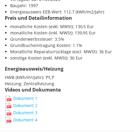
Verkehr
Baujahr: 1997
Autobahnanschluss <2750m
Energieausweis EEB-Wert: 112.7 (kWh/m2/Jahr)
Bahnhof <2250m
Preis und Detailinformation
Flughafen <8250m
monatliche Kosten (exkl. MWSt): 130,5 Eur
Sonstige
monatliche Kosten (inkl. MWSt): 139,95 Eur
Bank <500m
Grunderwerbssteuer: 3.5%
Post <500m
Grundbucheintragung Kosten: 1.1%
Polizei <1500m
Monatliche Reparaturrücklage (excl. MWSt): 36 Eur
sonstige Kosten (exkl. MWSt): 36 Eur
Energieausweis/Heizung
HWB (kWh/m²/Jahr):
71,7
Heizung:
Zentralheizung
Videos und Dokumente
Dokument 1
Dokument 2
Dokument 3
Dokument 4