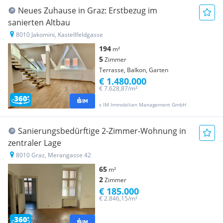
Neues Zuhause in Graz: Erstbezug im
sanierten Altbau
8010 Jakomini, Kastellfeldgasse
194
m²
5
Zimmer
Terrasse, Balkon, Garten
€ 1.480.000
€ 7.628,87/m²
s IM Immobilien Management GmbH
Sanierungsbedürftige 2-Zimmer-Wohnung in
zentraler Lage
8010 Graz, Merangasse 42
65
m²
2
Zimmer
€ 185.000
€ 2.846,15/m²