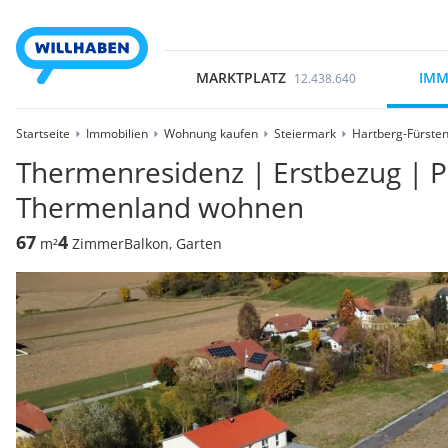
MARKTPLATZ
IMM
12.438.640
Startseite
Immobilien
Wohnung kaufen
Steiermark
Hartberg-Fürsten
Thermenresidenz | Erstbezug | Pro
Thermenland wohnen
67
4
m²
Zimmer
Balkon, Garten