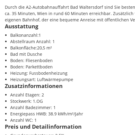
Durch die A2-Autobahnauffahrt Bad Waltersdorf sind Sie besten
Die
moderne Haustechnik
umfasst Internet- und Telekabelansch
ca. 35 Minuten, Wien in rund 60 Minuten erreichbar. Zusätzlich 
nachhaltige Wasserversorgung sowie natürliche Be- und Entlüftu
eigenen Bahnhof, der eine bequeme Anreise mit öffentlichen Ve
ansprechende Fassade in warmem Pastellgelb und die klassisc
Ausstattung
Ziegeln
fügen sich harmonisch in die grüne Umgebung ein.
Bad Waltersdorf steht für Lebensqualität, Entspannung und Aktiv
Balkonanzahl:1
oder Kultur - hier genießen Sie das Leben im Grünen mit allen 
Abstellraum Anzahl: 1
Flexible Wohnkonzepte - Maisonette-Möglichkeit
Infrastruktur.
Balkonfläche:20,5 m²
Jedes Haus der Thermenresidenz besteht aus
vier Wohneinheit
Bad mit Dusche
mit Eigengarten und zwei im Obergeschoss mit Balkon.
Region:
Therme H2O
Boden: Fliesenboden
Bei Bedarf besteht die Möglichkeit,
Wohnungen zusammenzule
Boden: Parkettboden
So kann beispielsweise eine
Maisonette-Wohnung mit rund 13
Heizung: Fussbodenheizung
geschaffen werden - ideal für Familien oder alle, die mehr Plat
Infrastruktur / Entfernungen
Heizungsart: Luftwärmepumpe
schätzen.
Zusatzinformationen
Gesundheit
Carport & Stellplätze
Anzahl Etagen: 2
Arzt <500m
Zu jeder Einheit steht ein
überdachter Carport-Stellplatz
zur Ve
Stockwerk: 1.OG
Apotheke <1000m
Kosten pro Carportplatz: EUR 17.500,-
Anzahl Badezimmer: 1
Energiepass HWB: 38.9 kWh/m²/Jahr
Kinder / Schulen
Anzahl WC: 1
Schule <500m
Preis und Detailinformation
Kindergarten <500m