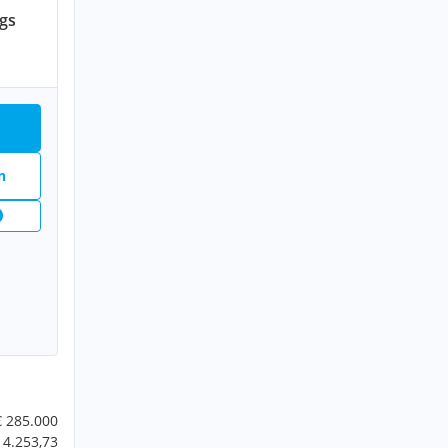
gs
n
€ 285.000
 4.253,73