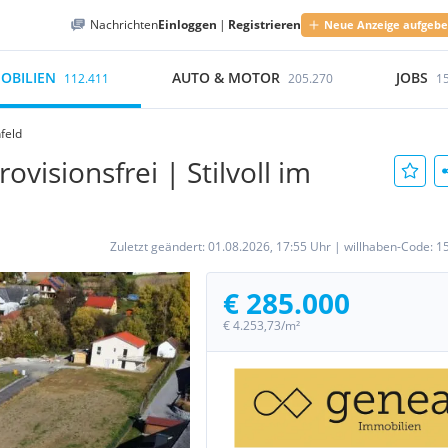
Nachrichten
Einloggen
|
Registrieren
Neue Anzeige aufgeb
OBILIEN
AUTO & MOTOR
JOBS
112.411
205.270
1
feld
visionsfrei | Stilvoll im
Zuletzt geändert:
01.08.2026, 17:55 Uhr
|
willhaben-Code:
1
€ 285.000
€ 4.253,73/m²