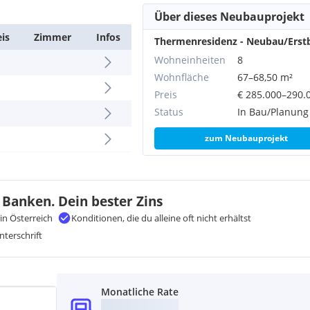
Über dieses Neubauprojekt
eis
Zimmer
Infos
Thermenresidenz - Neubau/Erst
Wohneinheiten
8
Wohnfläche
67–68,50 m²
Preis
€ 285.000–290.
Status
In Bau/Planung
zum Neubauprojekt
 Banken. Dein bester Zins
in Österreich
Konditionen, die du alleine oft nicht erhältst
nterschrift
Monatliche Rate