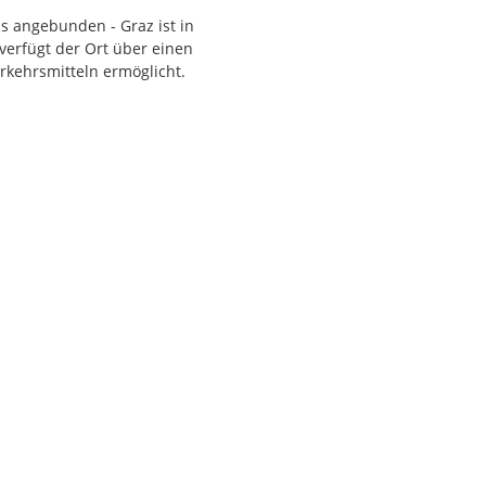
s angebunden - Graz ist in
lüsse (A1), eine
verfügt der Ort über einen
ng. Die architektonisch
rkehrsmitteln ermöglicht.
hen
Satteldächer mit roten
ität: Ob Wellness, Sport
Vorteilen einer modernen
en
- zwei im Erdgeschoss
gen
.
0 m² Wohnfläche
z und Großzügigkeit
rfügung.