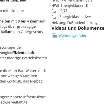
enresidenz Bad
HWB (kWh/m²/Jahr):
38,9
HWB Energieklasse:
B
 mit höchster
f
:
0,75
GEE
f
Energieklasse:
A++
GEE
heiten
mit
3 bis 4 Zimmern
Heizung:
Fußbodenheizung
fügt über großzügige
Videos und Dokumente
e
Balkone
im Obergeschoss -
Wohnungsfinder
hervorragende
nergieeffiziente Luft-
tet niedrige Betriebskosten
e direkt in Bad Waltersdorf,
 Highlight:
In nur wenigen Minuten
nlich großzügiges und
den Golfclub, das Freibad
henparkett
in allen
sgezeichnete Infrastruktur:
sowie vielfältige
iduell nach eigenen
en passt.