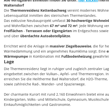
Alle verfügbaren Einheiten finden Sie unter:
hier klicken
Therm
Waltersdorf
Die
Thermenresidenz Kettenbachweg
vereint modernes Wohnen
Lebensqualität inmitten des steirischen Thermenlandes.
Das exklusive Neubauprojekt umfasst
30 hochwertige Wohnein
und Wohnflächen zwischen
67 m² und 72 m²
. Jede Wohnung ver
Freiflächen
-
Terrassen oder Eigengärten
im Erdgeschoss sowi
und über
überdachte Autoabstellplätze
.
Errichtet wird die Anlage in
massiver Ziegelbauweise
, die für 
Wärmedämmung und ein angenehmes Raumklima sorgt. Eine
e
Wärmepumpe
in Kombination mit
Fußbodenheizung
gewährleis
Lage
(Heizwärmebedarf ca. 32 kWh/m²a).
Die Thermenresidenz liegt in ruhiger und zugleich zentraler Lag
Die
Obergeschosswohnungen
überzeugen durch ein besonderes
eingebettet zwischen der Vulkan-, Apfel- und Thermenregion. 
Die
Raumhöhe reicht bis zum Giebel
, wodurch ein außergewöh
erreichen Sie die Heiltherme Bad Waltersdorf, die H2O-Therme, 
offenes Wohngefühl entsteht.
sowie zahlreiche Rad-, Wander- und Spazierwege.
Im Innenbereich erwarten Sie
hochwertige Materialien
wie
Eic
Der charmante Kurort mit rund 2.160 Einwohnern bietet eine au
Wohnräumen und
Feinsteinzeugfliesen
in den Nassbereichen.
Kindergärten, Volks- und Mittelschule, Gymnasium, Musikschule 
Auf Wunsch besteht die Möglichkeit, die
Innenausstattung indiv
Einkaufsmöglichkeiten und Gastronomie.
Vorstellungen
zu gestalten - für ein Zuhause, das perfekt zu Ihn