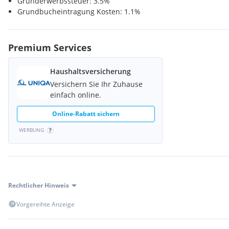
Grunderwerbssteuer: 3.5%
Nahversorgung
Grundbucheintragung Kosten: 1.1%
Supermarkt <500m
Bäckerei <500m
Einkaufszentrum <7000m
Premium Services
Verkehr
Haushaltsversicherung
Autobahnanschluss <2000m
Bahnhof <500m
Versichern Sie Ihr Zuhause
einfach online.
Sonstige
Online-Rabatt sichern
Bank <500m
Post <500m
WERBUNG
Polizei <1000m
Rechtlicher Hinweis
Vorgereihte Anzeige