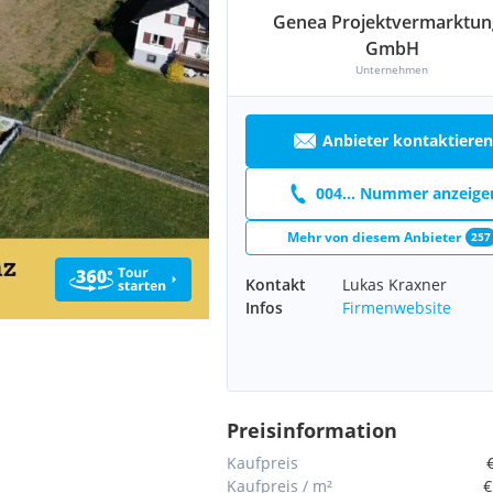
Genea Projektvermarktun
GmbH
Unternehmen
Anbieter kontaktieren
004... Nummer anzeige
Mehr von diesem Anbieter
257
Kontakt
Lukas Kraxner
Infos
Firmenwebsite
Preisinformation
Kaufpreis
Kaufpreis / m²
€