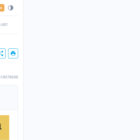
en
5.681
518078698