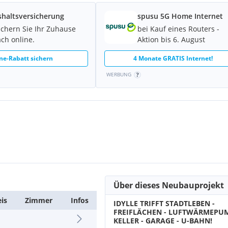
haltsversicherung
spusu 5G Home Internet
ichern Sie Ihr Zuhause
bei Kauf eines Routers -
uf 34.000,-- EUR und für
ach online.
Aktion bis 6. August
ne-Rabatt sichern
4 Monate GRATIS Internet!
 Kaufpreises zzgl. 20% USt.
WERBUNG
ezirk Penzing, einem
 eine bedeutende
en verbindet. Die Umgebung
nd öffentlichen
Über dieses Neubauprojekt
eis
Zimmer
Infos
IDYLLE TRIFFT STADTLEBEN -
FREIFLÄCHEN - LUFTWÄRMEPUM
KELLER - GARAGE - U-BAHN!
e Anbindung an den