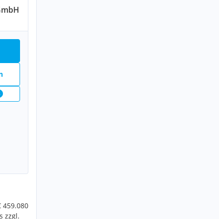
 GmbH
n
8
€ 459.080
 zzgl.