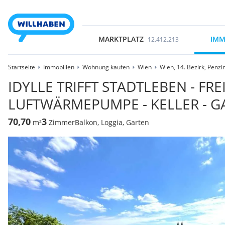
MARKTPLATZ
IMM
12.412.213
Startseite
Immobilien
Wohnung kaufen
Wien
Wien, 14. Bezirk, Penzi
IDYLLE TRIFFT STADTLEBEN - FRE
LUFTWÄRMEPUMPE - KELLER - G
70,70
3
m²
Zimmer
Balkon, Loggia, Garten