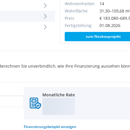
Wohneinheiten
14
Wohnfläche
31,30–105,68 m
dorfer Straße und verbindet
Preis
€ 183.080–689.
bindung ins Stadtzentrum
Fertigstellung
01.08.2026
eldorfer Straße", die sich
zum Neubauprojekt
lgasse befindet. Diese
zügen ausgestattet, was
nsee" liegt in der Nähe und
ütteldorf und Handelskai
rechnen Sie unverbindlich, wie Ihre Finanzierung aussehen könn
ang des westlichen
die weitere Verbindungen
hn, U-Bahn und S-Bahn
e Innenstadt als auch in
Monatliche Rate
Finanzierungsbeispiel
anzeigen