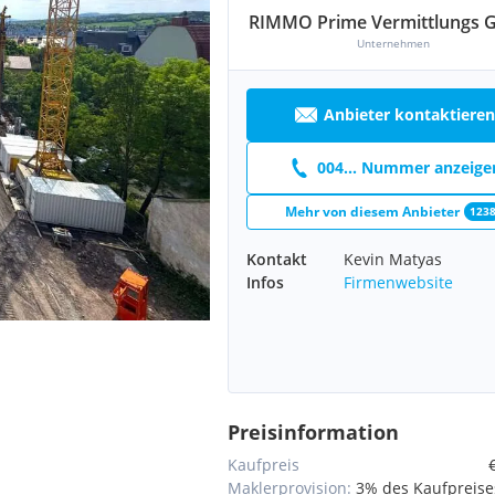
RIMMO Prime Vermittlungs
Unternehmen
Anbieter kontaktieren
004... Nummer anzeige
Mehr von diesem Anbieter
123
Kontakt
Kevin Matyas
Infos
Firmenwebsite
Preisinformation
Kaufpreis
Maklerprovision:
3% des Kaufpreises