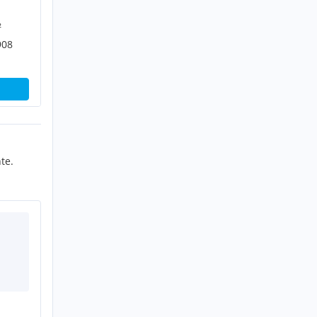
²
908
te.