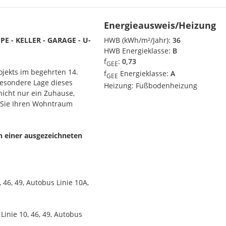
Energieausweis/Heizung
 - KELLER - GARAGE - U-
HWB (kWh/m²/Jahr):
36
HWB Energieklasse:
B
f
:
0,73
GEE
ojekts im begehrten 14.
f
Energieklasse:
A
GEE
besondere Lage dieses
Heizung:
Fußbodenheizung
icht nur ein Zuhause,
 Sie Ihren Wohntraum
h einer ausgezeichneten
 von ca. 31m² bis 106m² und
e Freiflächen in Form von
 46, 49, Autobus Linie 10A,
n Wohnkomfort. Stressfreies
ge garantiert.
inie 10, 46, 49, Autobus