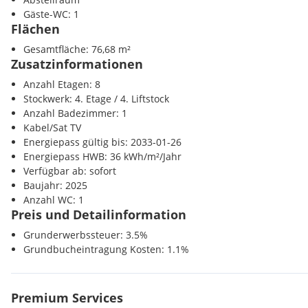
Fußbodenheizung für angenehmes Raumklima
Verkehr
Gäste-WC: 1
Elektrische Außenrollläden bzw. teilw. Vorbereitung für Li
U-Bahn <1000m
Flächen
Vorbereitung für Klimaanlagen in den Dachgeschoßen
Bahnhof <1000m
Echtholzböden und hochwertige Sanitäreinrichtung für zei
Gesamtfläche: 76,68 m²
Autobahnanschluss <5000m
Wohnung:
Zusatzinformationen
Sonstige
Anzahl Etagen: 8
Die 3-Zimmerwohnung mit ca. 70,70m² Wohnfläche und ca. 5,98m
Bank <500m
Stockwerk: 4. Etage / 4. Liftstock
4. Obergeschoss und gliedert sich in folgende Raumaufteilung:
Post <500m
Anzahl Badezimmer: 1
Polizei <1000m
Kabel/Sat TV
Vorraum
Energiepass gültig bis: 2033-01-26
Wohnküchenbereich
Energiepass HWB: 36 kWh/m²/Jahr
zwei Schlafzimmer
Verfügbar ab: sofort
Badezimmer mit einer Dusche, einem Waschmaschinenansch
Baujahr: 2025
Waschbecken
Anzahl WC: 1
separate Toilette mit Handwaschbecken
Preis und Detailinformation
Abstellraum
Balkon
Grunderwerbssteuer: 3.5%
Grundbucheintragung Kosten: 1.1%
Kaufpreis:
Premium Services
Der Kaufpreis für die Wohnung beläuft sich für Eigennutzer auf