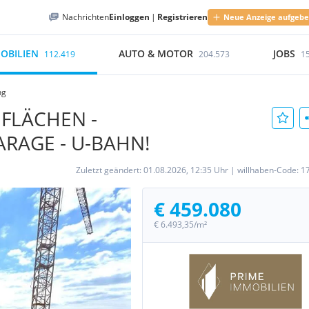
Nachrichten
Einloggen
|
Registrieren
Neue Anzeige aufgeb
OBILIEN
AUTO & MOTOR
JOBS
112.419
204.573
1
ng
IFLÄCHEN -
ARAGE - U-BAHN!
Zuletzt geändert:
01.08.2026, 12:35 Uhr
|
willhaben-Code:
1
€ 459.080
€ 6.493,35/m²