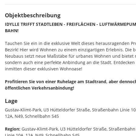
Objektbeschreibung
IDYLLE TRIFFT STADTLEBEN - FREIFLÄCHEN - LUFTWÄRMEPUMPE
BAHN!
Tauchen Sie ein in die exklusive Welt dieses herausragenden Pr
Bezirk! Hier wird Wohnen zu einem einzigartigen Erlebnis. Die 
Neubaus setzt neue Maßstäbe für urbanes Wohnen und bietet n
sondern auch eine perfekte Anbindung an die Stadt. Entdecken
inmitten dieser exklusiven Wohnoase!
Profitieren Sie von einer Ruhelage am Stadtrand, aber dennoc
öffentlichen Verkehrsanbindung!
Lage
Entdecken Sie diese exklusiven Wohnungen, die mit einer Größe
1-4 Zimmern individuellen Raum für jeden Lebensstil bieten. Di
Gustav-Klimt-Park, U3 Hütteldorfer Straße, Straßenbahn Linie 10,
Balkonen, Loggien, Gärten und Terrassen sorgen für zusätzliche
12A, N49, Schnellbahn S45
Parken ist dank hauseigenen PKW-Abstellplätzen in der Tiefgara
Region:
Gustav-Klimt-Park, U3 Hütteldorfer Straße, Straßenbahn L
Linie 10A, 12A, N49, Schnellbahn S45