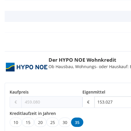
öffentlichen Verkehr:
Straßenbahnlinie 49
: Diese Linie verläuft entlang der Hüttel
den Westbahnhof mit Hütteldorf. Sie bietet eine direkte Ver
und zu anderen wichtigen Verkehrsknotenpunkten.
U-Bahn-Linie U3
: Die nächstgelegene U-Bahn-Station ist "Hütt
unterhalb der Breitenseer Straße zwischen Feilplatz und Rein
Station wurde 1998 eröffnet und ist mit Rolltreppen und Auf
einen barrierefreien Zugang ermöglicht.
S-Bahn-Linie S45 (Vorortelinie)
: Die Haltestelle "Wien Breite
Der HYPO NOE Wohnkredit
bietet Anschluss an die S45, die eine Verbindung zwischen H
Ob Hausbau, Wohnungs- oder Hauskauf: Be
herstellt. Diese Linie ist besonders nützlich für Fahrten entl
Stadtrands.
Zusätzlich befinden sich in der Umgebung mehrere Buslinien, 
innerhalb Wiens ermöglichen. Die Kombination aus Straßenba
Kaufpreis
Eigenmittel
gewährleistet eine flexible und effiziente Mobilität sowohl in di
andere Bezirke.
€
€
Kreditlaufzeit in Jahren
10
15
20
25
30
35
Energieausweis: