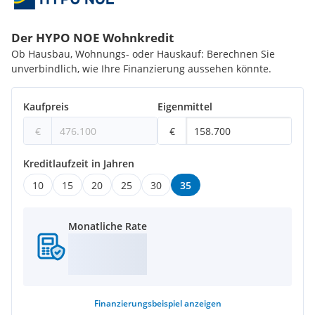
Rechtsanwälte GmbH, Stoß im Himmel 1, 1010 Wien. Die
Kosten betragen 1,8 % des Kaufpreises zzgl. 20 % USt. sowie
Barauslagen und Beglaubigung. Haftungsausschluss: Die
Der HYPO NOE Wohnkredit
gezeigten Ansichten der Gebäude sind Symbolbilder und
Ob Hausbau, Wohnungs- oder Hauskauf: Berechnen Sie
freie künstlerische Darstellungen. Für die Richtigkeit,
unverbindlich, wie Ihre Finanzierung aussehen könnte.
Vollständigkeit und Aktualität der Bilder und Inhalte wird
keine Haftung übernommen. Vorbehaltlich Änderungen,
Druck- und Satzfehler.
Kaufpreis
Eigenmittel
€
€
Wir weisen darauf hin, dass zwischen dem Vermittler und
dem zu vermittelnden Dritten ein familiäres oder
wirtschaftliches Naheverhältnis besteht.
Kreditlaufzeit in Jahren
10
15
20
25
30
35
Der Vermittler ist als Doppelmakler tätig.
Monatliche Rate
Finanzierungsbeispiel
anzeigen