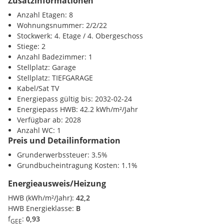
Zusatzinformationen
Die Gemeinschaftsplätze mit Bänken und Tischen laden zum
entspannten Ver-weilen ein und bieten einen naturnahen
Anzahl Etagen: 8
Treffpunkt für alle Generationen. Ein einladender
Wohnungsnummer: 2/2/22
Infrastruktur / Entfernungen
Kinderspielbereich bietet unbeschwerte Stunden und
Stockwerk: 4. Etage / 4. Obergeschoss
glückliche Kindermomente - direkt in der Wohnanlage,
Stiege: 2
Gesundheit
sodass die Kinder sorgenfrei und sicher spielen können. Bei
Anzahl Badezimmer: 1
Arzt <250m
der Planung wurde besonderer Wert auf nachhaltige
Stellplatz: Garage
Apotheke <350m
Materialien gelegt.
Stellplatz: TIEFGARAGE
Klinik <400m
Kabel/Sat TV
Krankenhaus <650m
Die exklusive Nutzung durch die BewohnerInnen macht diese
Energiepass gültig bis: 2032-02-24
Innenhof-Ruheoase zu einem besonderen Asset des Projekts
Energiepass HWB: 42.2 kWh/m²/Jahr
Kinder / Schulen
und sorgt für eine außer-gewöhnliche Wohnqualität. Erleben
Verfügbar ab: 2028
Schule <200m
Sie modernes Wohnen mit grünem Mehrwert - willkommen
Anzahl WC: 1
Kindergarten <275m
Preis und Detailinformation
im GRAND GARDEN!
Universität <900m
Höhere Schule <825m
Grunderwerbssteuer: 3.5%
Grundbucheintragung Kosten: 1.1%
Nahversorgung
IHR ZUHAUSE MIT WEITBLICK UND FREIRAUM
Energieausweis/Heizung
Supermarkt <225m
Im GRAND GARDEN wohnen Sie nicht nur - Sie erleben jeden
Bäckerei <425m
HWB (kWh/m²/Jahr):
42,2
Tag aufs Neue die perfekte Symbiose aus modernem Lifestyle
Einkaufszentrum <1375m
HWB Energieklasse:
B
und historischem Flair. Ein besonderes Merkmal bildet die
f
:
0,93
GEE