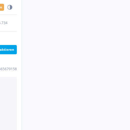
en
5.734
aktieren
565679158