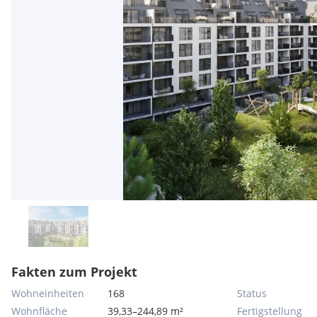
Fakten zum Projekt
Wohneinheiten
168
Status
Wohnfläche
39,33–244,89 m²
Fertigstellung