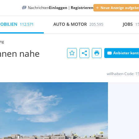
Nachrichten
Einloggen
|
Registrieren
Neue Anzeige aufgeb
OBILIEN
AUTO & MOTOR
JOBS
112.571
205.595
1
ing
nen nahe
Anbieter kont
willhaben-Code:
1