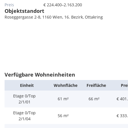
Preis
€ 224.400–2.163.200
Objektstandort
Roseggergasse 2-8, 1160 Wien, 16. Bezirk, Ottakring
Verfügbare Wohneinheiten
Einheit
Wohn­fläche
Frei­fläche
Pre
Etage 0/Top
61 m²
66 m²
€ 401
2/1/01
Etage 0/Top
56 m²
€ 333
2/1/04