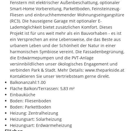
Fenstern mit elektrischer Außenbeschattung, optionaler
Planungsstand dar.
Nahversorgung
Smart-Home Vorbereitung, Parkettboden, Feinsteinzeug-
Der Kauf ist provisionsfrei für die Käuferin oder den Käufer.
Einkaufsmöglichkeiten 0.25 km
Fliesen und einbruchhemmender Wohnungseingangstüre
(RC3). Die hauseigene Garage mit optionaler E-
Verkehr
Lademöglichkeit bietet zusätzlichen Komfort. Dieses
Flughafen 22.00 km
Projekt ist für uns weit mehr als ein Bauvorhaben - es ist
Autobahn 2.80 km
ein Versprechen an eine Lebensweise, die das Beste aus
U Bahn 0.50 km
urbanem Leben und der Schönheit der Natur in einer
Bus 0.20 km
harmonischen Symbiose vereint. Die Fassadenbegrünung,
die Erdwärmepumpen und die PVT-Anlage
Sonstige
versinnbildlichen unser ökologisches Engagement und
Zentrum 3.60 km
verbinden Park & Stadt. Mehr Details: www.theparkside.at
Kontaktieren Sie unser Vertriebsteam gerne direkt.
Balkonanzahl:1.00
Fläche Balkon/Terrassen: 5,83 m²
Einbauküche
Boden: Fliesenboden
Boden: Parkettboden
Heizung: Zentralheizung
Heizungsart: Solarheizung
Heizungsart: Erdwärmeheizung