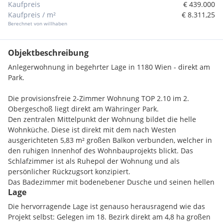
Kaufpreis
€ 439.000
Kaufpreis / m²
€ 8.311,25
Berechnet von willhaben
Objektbeschreibung
Anlegerwohnung in begehrter Lage in 1180 Wien - direkt am
Park.
Die provisionsfreie 2-Zimmer Wohnung TOP 2.10 im 2.
Obergeschoß liegt direkt am Währinger Park.
Den zentralen Mittelpunkt der Wohnung bildet die helle
Wohnküche. Diese ist direkt mit dem nach Westen
ausgerichteten 5,83 m² großen Balkon verbunden, welcher in
den ruhigen Innenhof des Wohnbauprojekts blickt. Das
Schlafzimmer ist als Ruhepol der Wohnung und als
persönlicher Rückzugsort konzipiert.
Das Badezimmer mit bodenebener Dusche und seinen hellen
Lage
Feinsteinzeug-Fliesen ist ein Ort des Entspannens und
Wohlbefindens. Eine separate Toilette sowie ein Abstellraum
Die hervorragende Lage ist genauso herausragend wie das
sorgen für noch mehr Komfort. Die Wohnung verbindet
Projekt selbst: Gelegen im 18. Bezirk direkt am 4,8 ha großen