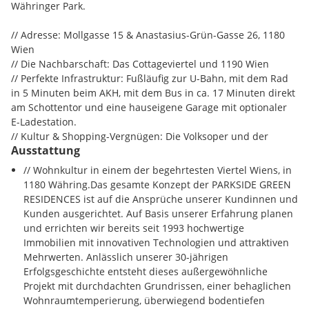
zeitgemäße, hochqualitative Ausstattung mit modernem
Währinger Park.
Design. Ein wohltemperiertes Raumklima wird von der
Bauteilaktivierung sichergestellt.
// Adresse: Mollgasse 15 & Anastasius-Grün-Gasse 26, 1180
Wien
Die Anlegerwohnung ist mit einer maßgeschneiderten
// Die Nachbarschaft: Das Cottageviertel und 1190 Wien
Einbauküche inkl. Markengeräten ausgestattet.
// Perfekte Infrastruktur: Fußläufig zur U-Bahn, mit dem Rad
in 5 Minuten beim AKH, mit dem Bus in ca. 17 Minuten direkt
ACHTUNG VORSORGE-/INVESTORENWOHNUNG!
am Schottentor und eine hauseigene Garage mit optionaler
Bei dieser Wohnung handelt es sich um eine
E-Ladestation.
VORSORGE-/INVESTORENWOHNUNG, welche auf mindestens
// Kultur & Shopping-Vergnügen: Die Volksoper und der
20 Jahre vermietet werden muss. Der Verkaufspreis versteht
Ausstattung
Kutschkermarkt befindet sich in unmittelbarer Umgebung.
sich netto exkl. 20 % USt. und inkl. Küche. Gerne kann diese
// Bildungseinrichtungen & Gesundheit in der Nähe: WIFI,
// Wohnkultur in einem der begehrtesten Viertel Wiens, in
auch als Eigentumswohnung zur Eigennutzung erworben
BOKU, Allgemeines Krankenhaus und Privatkliniken
1180 Währing.Das gesamte Konzept der PARKSIDE GREEN
werden. Kontaktieren Sie uns dazu gerne, wir stehen Ihnen
RESIDENCES ist auf die Ansprüche unserer Kundinnen und
für ein unverbindliches Beratungsgespräch gerne zur
Infrastruktur / Entfernungen
Kunden ausgerichtet. Auf Basis unserer Erfahrung planen
Verfügung. Alle Wohnungen des Projekts finden Sie
und errichten wir bereits seit 1993 hochwertige
außerdem unter www.theparkside.at
Kinder / Schulen
Immobilien mit innovativen Technologien und attraktiven
Kindergarten 0.35 km
Mehrwerten. Anlässlich unserer 30-jährigen
Hinweis: Die Bilder sind als Beispiele angeführt. Die
Grundschule 0.20 km
Erfolgsgeschichte entsteht dieses außergewöhnliche
Aufteilung der jeweiligen Wohnung ist dem Grundriss zu
Gymnasium 0.60 km
Projekt mit durchdachten Grundrissen, einer behaglichen
entnehmen. Sämtliche Visualisierungen sind
Hauptschule 0.60 km
Wohnraumtemperierung, überwiegend bodentiefen
Symboldarstellungen und stellen den derzeitigen