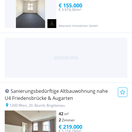
€ 155.000
€ 3.974,36/m²
Adamant Immobilien GmbH
Sanierungsbedürftige Altbauwohnung nahe
U4 Friedensbrücke & Augarten
1200 Wien, 20. Bezirk, Brigittenau
42
m²
2
Zimmer
€ 219.000
€ 5.214,29/m²