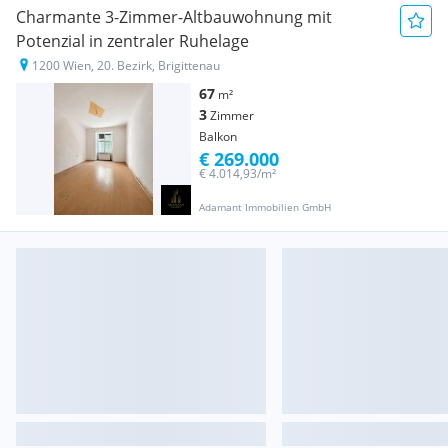
Charmante 3-Zimmer-Altbauwohnung mit
Potenzial in zentraler Ruhelage
1200 Wien, 20. Bezirk, Brigittenau
67
m²
3
Zimmer
Balkon
€ 269.000
€ 4.014,93/m²
Adamant Immobilien GmbH