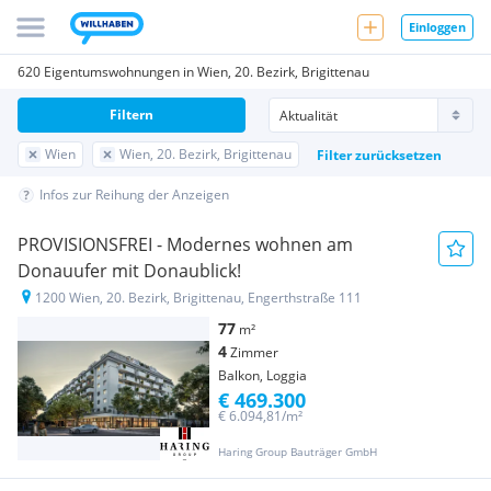
Einloggen
620 Eigentumswohnungen in Wien, 20. Bezirk, Brigittenau
Filtern
Wien
Wien, 20. Bezirk, Brigittenau
Filter zurücksetzen
Infos zur Reihung der Anzeigen
PROVISIONSFREI - Modernes wohnen am
Donauufer mit Donaublick!
1200 Wien, 20. Bezirk, Brigittenau, Engerthstraße 111
77
m²
4
Zimmer
Balkon, Loggia
€ 469.300
€ 6.094,81/m²
Haring Group Bauträger GmbH