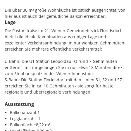
Die über 30 m² große Wohnküche ist östlich ausgerichtet, von
hier aus ist auch der gemütliche Balkon erreichbar.
Lage
Eines der beiden Schlafzimmer, mit ca. 15 m², verfügt nicht
Die Pastorstraße im 21. Wiener Gemeindebezirk Floridsdorf
nur über ein Bad mit Wanne, Walk-in Dusche,
bietet die ideale Kombination aus ruhiger Lage und
Doppelwaschbecken und Toilette, sondern auch einen
exzellenter Verkehrsanbindung. In nur wenigen Gehminuten
Zugang auf die Loggia (die auch über den Vorraum begehbar
erreichen Sie mehrere öffentliche Verkehrsmittel:
ist).
U-Bahn: Die U1-Station Leopoldau ist rund 7 Gehminuten
Das zweite Schlafzimmer hat eine Größe von ca. 14,6 m²,
entfernt - mit ihr gelangen Sie in nur etwa 18 Minuten direkt
angrenzend befindet sich das zweite Badezimmer mit Walk-in
zum Stephansplatz in der Wiener Innenstadt.
Dusche, Doppelwaschbecken und Toilette.
S-Bahn: Die Station Floridsdorf mit den Linien S1, S2 und S7
erreichen Sie in ca. 10 Gehminuten - sie sorgt für beste
Für extra Stauraum sorgt der ca. 5 m² große
regionale und überregionale Verbindungen.
Einlagerungsraum (im Erdgeschoss), der im Angebot
inkludiert ist. Garagenplätze können bei Bedarf separat
Ausstattung
Bus: Die Linie 29B bringt Sie in nur zwei Stationen zur U1
erworben werden.
Leopoldau oder in rund 20 Minuten nach Floridsdorf (U6,
Balkonanzahl:1
Straßenbahn 25, 26, 27 sowie weitere Buslinien).
Loggiaanzahl: 1
Ausstattung:
Balkonfläche:8,22 m²
Auch die Nahversorgung ist ausgezeichnet: In unmittelbarer
Loggiafläche: 8,26 m2