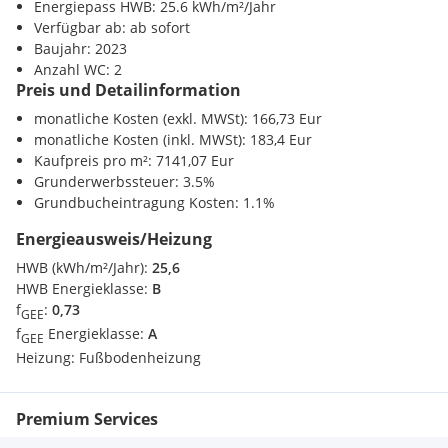
Energiepass HWB: 25.6 kWh/m²/Jahr
wirtschaftliches Naheverhältnis besteht.
Verfügbar ab: ab sofort
Baujahr: 2023
Anzahl WC: 2
Preis und Detailinformation
monatliche Kosten (exkl. MWSt): 166,73 Eur
monatliche Kosten (inkl. MWSt): 183,4 Eur
Kaufpreis pro m²: 7141,07 Eur
Grunderwerbssteuer: 3.5%
Grundbucheintragung Kosten: 1.1%
Energieausweis/Heizung
HWB (kWh/m²/Jahr):
25,6
HWB Energieklasse:
B
f
:
0,73
GEE
f
Energieklasse:
A
GEE
Heizung:
Fußbodenheizung
Premium Services