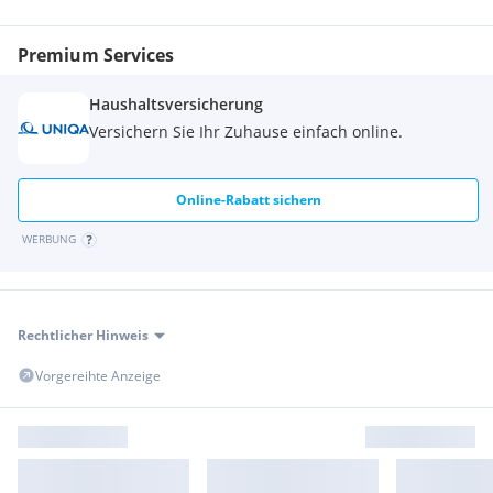
Die Angaben erfolgen aufgrund von Informationen und
Unterlagen, die uns vom Eigentümer und/oder von Dritten
Premium Services
zur Verfügung gestellt wurden und sind ohne Gewähr. Es
gelten unsere AGB sie www.fhi.at
Haushaltsversicherung
Versichern Sie Ihr Zuhause einfach online.
Online-Rabatt sichern
WERBUNG
Der Vermittler ist als Doppelmakler tätig.
Rechtlicher Hinweis
Vorgereihte Anzeige