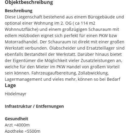
Objektbeschreibung
Beschreibung
Diese Liegenschaft bestehend aus einem Bürogebäude und
optional einer Wohnung im 2. OG ( ca 114 m2
Wohnnutzfläche) und einem großzügigen Schauraum mit
edlem Holzboden eignet sich perfekt für einen PKW bzw
Motorradhandel. Der Schauraum ist direkt mit einer großen
Werkstatt verbunden. Ölabscheider und Ersatzteillager sind
ebenfalls Bestandteil der Werkstatt. Darüber hinaus bietet
der Eigentümer die Möglichkeit vieler Zusatzleistungen an,
welche für den Mieter im PKW Handel von großem Vorteil
sein können. Fahrzeugaufbereitung, Zollabwicklung,
Lagermanagement und vieles mehr, können so bei Bedarf
Lage
beispielsweise ausgelagert werden.
Hödelmayr
Aufteilung der Gewerbefläche im Erdgeschoss: Schauraum
370 m2, Aufbereitung/Werkstatt 259 m2, Halle 810 m2,
Infrastruktur / Entfernungen
Präsentation 132 m2, Vorraum 34 m2, Lager 1 55 m2, Lager 2
15 m2, Lager 3 34 m2, Büro 1 15 m2, Büro 2 15 m2,
Gesundheit
Besprechung 29 m2, Windfang 17 m2
Arzt <4000m
Apotheke <5500m