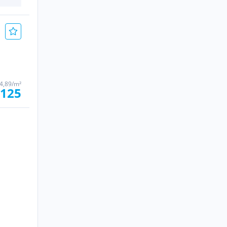
4,89/m²
.125