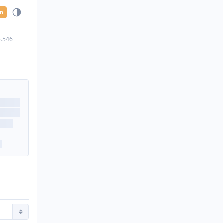
en
5.546