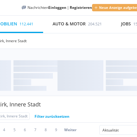
Nachrichten
Einloggen
|
Registrieren
Neue Anzeige aufgeb
OBILIEN
AUTO & MOTOR
JOBS
112.441
204.521
1
irk, Innere Stadt
rk, Innere Stadt
irk, Innere Stadt
Filter zurücksetzen
4
5
6
7
8
9
Weiter