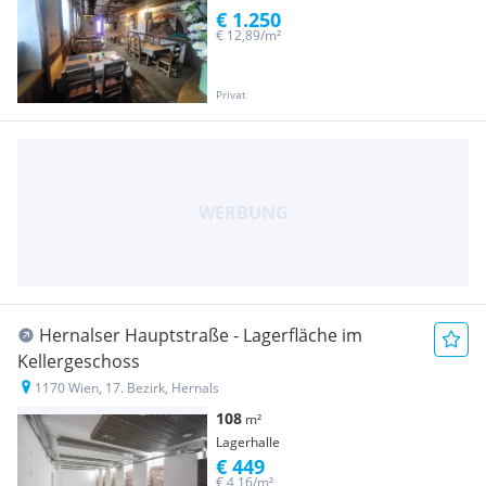
€ 1.250
€ 12,89/m²
Privat
Hernalser Hauptstraße - Lagerfläche im
Kellergeschoss
1170 Wien, 17. Bezirk, Hernals
108
m²
Lagerhalle
€ 449
€ 4,16/m²