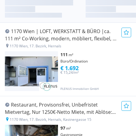
1170 Wien | LOFT, WERKSTATT & BÜRO |ca.
111 m² Co-Working, modern, möbliert, flexibel, |
Nähe AKH, Kreuzgasse
1170 Wien, 17. Bezirk, Hernals
111
m²
Büro/Ordination
€ 1.692
€ 15,24/m²
PLENUS Immobilien GmbH
Restaurant, Provisonsfrei, Unbefristet
Mietvertag, Nur 1250€-Netto Miete, mit Ablöse:
vollständig ausgestattet
1170 Wien, 17. Bezirk, Hernals, Kastnergasse 15
97
m²
Gastronomie