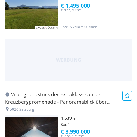
€ 1.495.000
€ 937,30/m²
Engel & Völkers Salzburg
Villengrundstück der Extraklasse an der
Kreuzbergpromenade - Panoramablick über
Salzburg
5020 Salzburg
1.539
m²
Kauf
€ 3.990.000
€ 2.592,59/m²