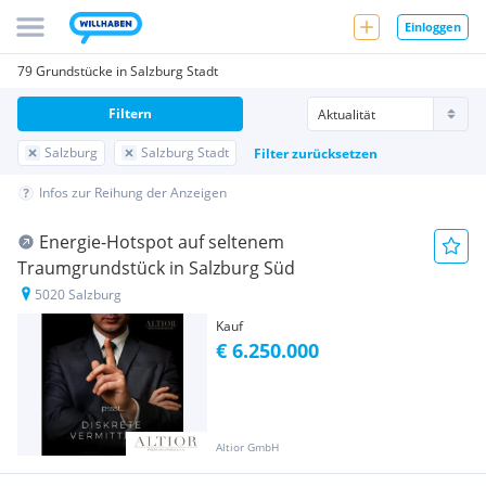
Einloggen
79 Grundstücke in Salzburg Stadt
Filtern
Salzburg
Salzburg Stadt
Filter zurücksetzen
Infos zur Reihung der Anzeigen
Energie-Hotspot auf seltenem
Traumgrundstück in Salzburg Süd
5020 Salzburg
Kauf
€ 6.250.000
Altior GmbH