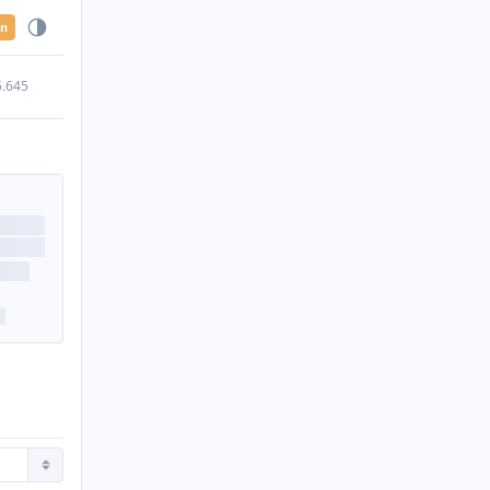
en
5.645