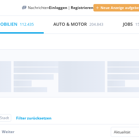
Nachrichten
Einloggen
|
Registrieren
Neue Anzeige aufgeb
OBILIEN
AUTO & MOTOR
JOBS
112.435
204.843
1
 Stadt
Filter zurücksetzen
Weiter