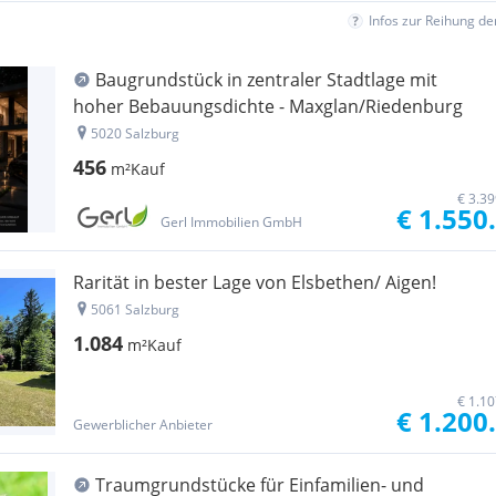
Infos zur Reihung d
Baugrundstück in zentraler Stadtlage mit
hoher Bebauungsdichte - Maxglan/Riedenburg
5020 Salzburg
456
m²
Kauf
€ 3.3
€ 1.550
Gerl Immobilien GmbH
Rarität in bester Lage von Elsbethen/ Aigen!
5061 Salzburg
1.084
m²
Kauf
€ 1.1
€ 1.200
Gewerblicher Anbieter
Traumgrundstücke für Einfamilien- und