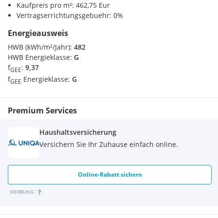
Bäckerei <8000m
Kaufpreis pro m²: 462,75 Eur
Vertragserrichtungsgebuehr: 0%
Finden Sie noch mehr attraktive Liegenschaften
Verkehr
auf
www.IMMOcontract.at
IMMO einen Besuch wert.
Bahnhof <6000m
Energieausweis
HWB (kWh/m²/Jahr):
482
Sonstige
HWB Energieklasse:
G
Bank <7000m
f
:
9,37
GEE
Post <3000m
f
Energieklasse:
G
GEE
Polizei <7000m
Premium Services
Haushaltsversicherung
Versichern Sie Ihr Zuhause einfach online.
Online-Rabatt sichern
WERBUNG