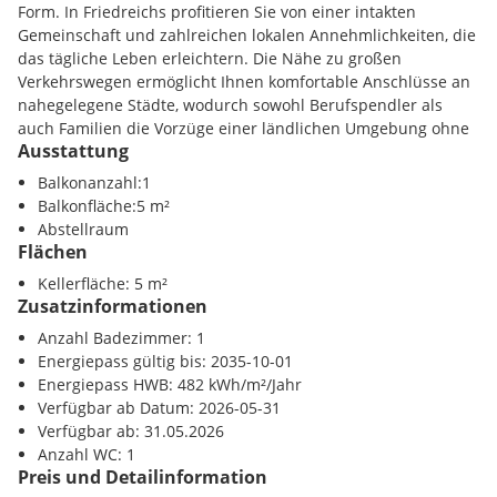
Das Haus befindet sich in sanierungsbedürftigem Zustand
Form. In Friedreichs profitieren Sie von einer intakten
und eröffnet somit die Chance, Ihre persönlichen
Gemeinschaft und zahlreichen lokalen Annehmlichkeiten, die
Gestaltungsideen umzusetzen und ein maßgeschneidertes
das tägliche Leben erleichtern. Die Nähe zu großen
Zuhause zu schaffen.
Verkehrswegen ermöglicht Ihnen komfortable Anschlüsse an
Das Haus ist in einer Wasser- und Kanalgenossenschaft.
nahegelegene Städte, wodurch sowohl Berufspendler als
auch Familien die Vorzüge einer ländlichen Umgebung ohne
Diese Gelegenheit, ein Haus mit Potenzial in einer
Ausstattung
Abstriche bei der Erreichbarkeit genießen können.
malerischen Region wie Großschönau zu erwerben, sollte
Balkonanzahl:1
nicht verpasst werden. Erleben Sie das Leben in Friedreichs,
Infrastruktur / Entfernungen
Balkonfläche:5 m²
wo historische Architektur auf ländliche Ruhe trifft.
Abstellraum
Kontaktieren Sie uns für weitere Informationen oder um
Gesundheit
Flächen
einen Besichtigungstermin zu vereinbaren.
Arzt <3000m
Kellerfläche: 5 m²
Apotheke <7000m
Zusatzinformationen
Kaufpreis: EUR 59.000,--
Klinik <8000m
Anzahl Badezimmer: 1
>>> Besichtigungstermin 08.08.2026 um 09:00 Uhr<<<
Kinder / Schulen
Energiepass gültig bis: 2035-10-01
Schule <2000m
Energiepass HWB: 482 kWh/m²/Jahr
Wir weisen darauf hin, dass zwischen dem Vermittler und
Kindergarten <2500m
Verfügbar ab Datum: 2026-05-31
dem zu vermittelnden Dritten ein familiäres oder
Verfügbar ab: 31.05.2026
wirtschaftliches Naheverhältnis besteht.
Nahversorgung
Anzahl WC: 1
Preis und Detailinformation
Supermarkt <2500m
Der Vermittler ist als Doppelmakler tätig.