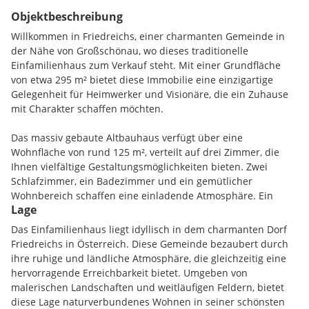
Objektbeschreibung
Willkommen in Friedreichs, einer charmanten Gemeinde in
der Nähe von Großschönau, wo dieses traditionelle
Einfamilienhaus zum Verkauf steht. Mit einer Grundfläche
von etwa 295 m² bietet diese Immobilie eine einzigartige
Gelegenheit für Heimwerker und Visionäre, die ein Zuhause
mit Charakter schaffen möchten.
Das massiv gebaute Altbauhaus verfügt über eine
Wohnfläche von rund 125 m², verteilt auf drei Zimmer, die
Ihnen vielfältige Gestaltungsmöglichkeiten bieten. Zwei
Schlafzimmer, ein Badezimmer und ein gemütlicher
Wohnbereich schaffen eine einladende Atmosphäre. Ein
Lage
Einzelofen sorgt für Wärme und Behaglichkeit.
Das Einfamilienhaus liegt idyllisch in dem charmanten Dorf
Besondere Highlights dieser Immobilie sind der Balkon im
Friedreichs in Österreich. Diese Gemeinde bezaubert durch
Obergeschoss, von dem sie aus die idyllische Umgebung
ihre ruhige und ländliche Atmosphäre, die gleichzeitig eine
genießen können, sowie ein kleiner Keller, der zusätzlichen
hervorragende Erreichbarkeit bietet. Umgeben von
Stauraum bietet.
malerischen Landschaften und weitläufigen Feldern, bietet
diese Lage naturverbundenes Wohnen in seiner schönsten