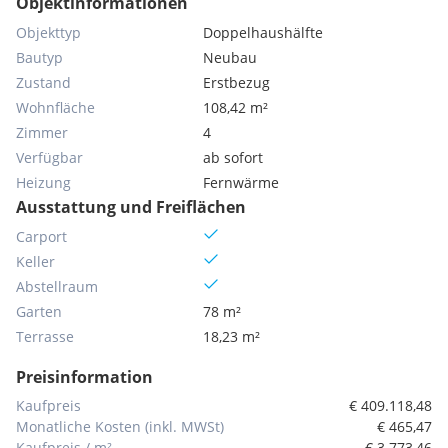
Objektinformationen
Objekttyp
Doppelhaushälfte
Bautyp
Neubau
Zustand
Erstbezug
Wohnfläche
108,42 m²
Zimmer
4
Verfügbar
ab sofort
Heizung
Fernwärme
Ausstattung und Freiflächen
Carport
Keller
Abstellraum
Garten
78 m²
Terrasse
18,23 m²
Preisinformation
Kaufpreis
€ 409.118,48
Monatliche Kosten (inkl. MWSt)
€ 465,47
Kaufpreis / m²
€ 3.773,46