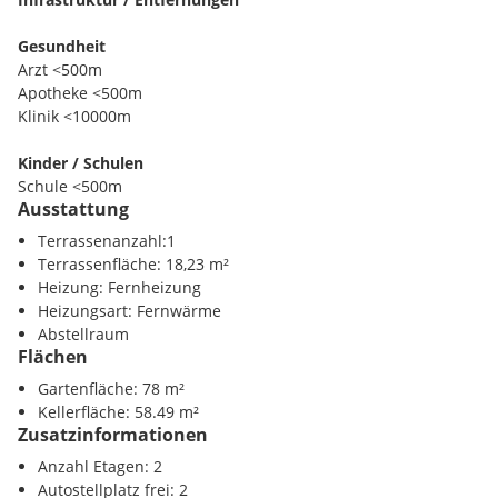
Terrasse überdacht
Gesundheit
OG:
Arzt <500m
Bad, Gang, 3 Zimmer
Apotheke <500m
Klinik <10000m
Keller:
ein großer Raum 58,49m²
Kinder / Schulen
Schule <500m
KP EUR 409.118,48
Ausstattung
Kindergarten <500m
BK monatlich EUR465,46 inkl. BK und USt)
Terrassenanzahl:1
Nahversorgung
Terrassenfläche: 18,23 m²
Wohnzuschuss auf Anfrage möglich
Supermarkt <500m
Heizung: Fernheizung
Finden Sie noch mehr attraktive Liegenschaften
Bäckerei <5500m
Heizungsart: Fernwärme
auf
www.IMMOcontract.at
IMMO einen Besuch wert.
Einkaufszentrum <500m
Abstellraum
Flächen
Verkehr
Gartenfläche: 78 m²
Autobahnanschluss <7500m
Kellerfläche: 58.49 m²
Bahnhof <1000m
Zusatzinformationen
Sonstige
Anzahl Etagen: 2
Bank <500m
Autostellplatz frei: 2