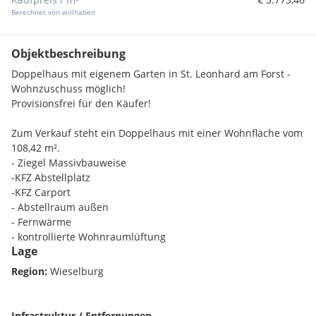
Berechnet von willhaben
Objektbeschreibung
Doppelhaus mit eigenem Garten in St. Leonhard am Forst -
Wohnzuschuss möglich!
Provisionsfrei für den Käufer!
Zum Verkauf steht ein Doppelhaus mit einer Wohnfläche vom
108,42 m².
- Ziegel Massivbauweise
-KFZ Abstellplatz
-KFZ Carport
- Abstellraum außen
- Fernwärme
- kontrollierte Wohnraumlüftung
Lage
- 4 Zimmer, zwei Geschoße und Keller
- eigener Garten 78m²
Region:
Wieselburg
Raumaufteilung EG:
Vorraum, AR, WC, Wohn-Esszimmer mit Küche (43,52m²),
Infrastruktur / Entfernungen