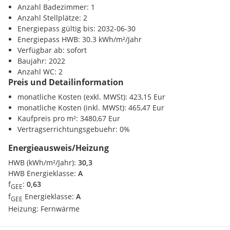
Post <500m
Anzahl Badezimmer: 1
Polizei <10000m
Anzahl Stellplätze: 2
Energiepass gültig bis: 2032-06-30
Energiepass HWB: 30.3 kWh/m²/Jahr
Verfügbar ab: sofort
Baujahr: 2022
Anzahl WC: 2
Preis und Detailinformation
monatliche Kosten (exkl. MWSt): 423,15 Eur
monatliche Kosten (inkl. MWSt): 465,47 Eur
Kaufpreis pro m²: 3480,67 Eur
Vertragserrichtungsgebuehr: 0%
Energieausweis/Heizung
HWB (kWh/m²/Jahr):
30,3
HWB Energieklasse:
A
f
:
0,63
GEE
f
Energieklasse:
A
GEE
Heizung:
Fernwärme