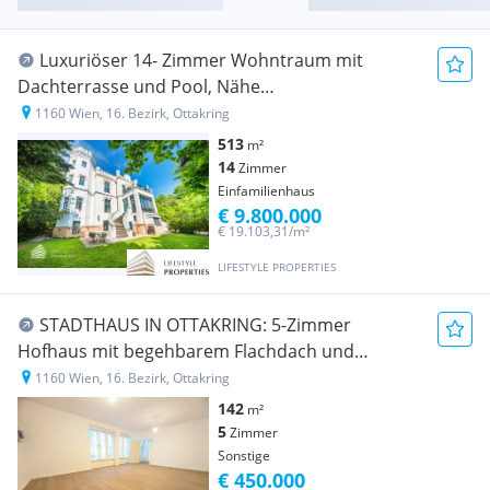
Luxuriöser 14- Zimmer Wohntraum mit
Dachterrasse und Pool, Nähe
Wilhelminenschloss
1160 Wien, 16. Bezirk, Ottakring
513
m²
14
Zimmer
Einfamilienhaus
€ 9.800.000
€ 19.103,31/m²
LIFESTYLE PROPERTIES
STADTHAUS IN OTTAKRING: 5-Zimmer
Hofhaus mit begehbarem Flachdach und
Garten/Hof in ruhiger Wohnlage
1160 Wien, 16. Bezirk, Ottakring
142
m²
5
Zimmer
Sonstige
€ 450.000