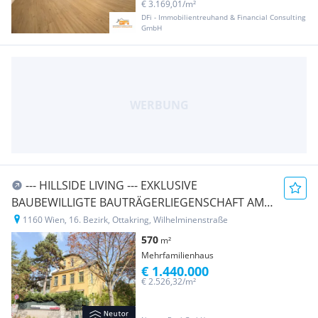
€ 3.169,01/m²
DFi - Immobilientreuhand & Financial Consulting
GmbH
--- HILLSIDE LIVING --- EXKLUSIVE
BAUBEWILLIGTE BAUTRÄGERLIEGENSCHAFT AM
WILHELMINENBERG MIT BESTANDSHAUS UND
1160 Wien, 16. Bezirk, Ottakring, Wilhelminenstraße
NEUBAU VON 2 EFH-HÄUSER
570
m²
Mehrfamilienhaus
€ 1.440.000
€ 2.526,32/m²