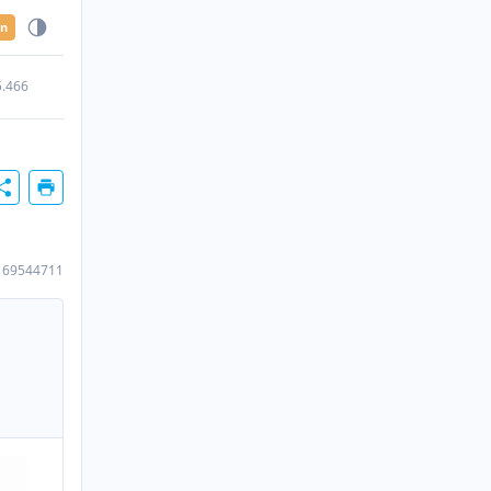
en
5.466
169544711