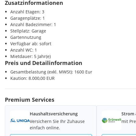
familiäres oder wirtschaftliches Naheverhältnis besteht.
Zusatzinformationen
Verkehr
Anzahl Etagen: 3
Nutzen Sie die einmalige Gelegenheit, diese Immobilie zu besi
U-Bahn <8000m
Garagenplätze: 1
ist sehr viel eindrucksvoller!
Autobahnanschluss <3000m
Anzahl Badezimmer: 1
Eine Besichtigung ist kostenfrei und unverbindlich, und gibt I
Bahnhof <4500m
Stellplatz: Garage
Eindruck von der Immobilie.
Gartennutzung
Gerne unterstütze ich Sie auch bei der Finanzierung sowie be
Sonstige
Verfügbar ab: sofort
Immobilie.
Bank <1000m
Anzahl WC: 1
Post <3000m
Mietdauer: 5 Jahr(e)
Polizei <1000m
Preis und Detailinformation
Gesamtbelastung (exkl. MWSt): 1600 Eur
Kaution: 8.000,00 EUR
Premium Services
Haushaltsversicherung
Strom 
Versichern Sie Ihr Zuhause
mit Pr
einfach online.