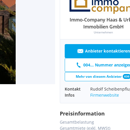
Immo-Company Haas & Ur
Immobilien GmbH
Unternehmen
Anbieter kontaktieren
004... Nummer anzeige
Mehr von diesem Anbieter
636
Kontakt
Rudolf Scheibenpflu
Infos
Firmenwebsite
Preisinformation
Gesamtbelastung
Gesamtmiete (exkl. MWSt)