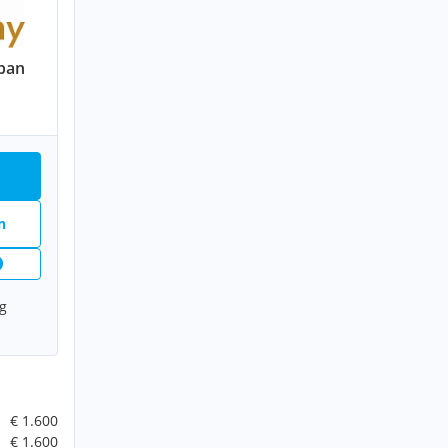
ban
n
g
€ 1.600
€ 1.600