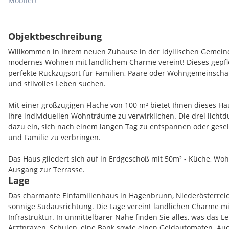
Möbliert
Objektbeschreibung
Willkommen in Ihrem neuen Zuhause in der idyllischen Gemein
modernes Wohnen mit ländlichem Charme vereint! Dieses gepfle
perfekte Rückzugsort für Familien, Paare oder Wohngemeinschaf
und stilvolles Leben suchen.
Mit einer großzügigen Fläche von 100 m² bietet Ihnen dieses Ha
Ihre individuellen Wohnträume zu verwirklichen. Die drei licht
dazu ein, sich nach einem langen Tag zu entspannen oder gese
und Familie zu verbringen.
Das Haus gliedert sich auf in Erdgeschoß mit 50m² - Küche, Wo
Ausgang zur Terrasse.
Lage
Im ersten Stock befinden sich zwei weitere Zimmer mit wunderb
Das charmante Einfamilienhaus in Hagenbrunn, Niederösterreich
sonnige Südausrichtung. Die Lage vereint ländlichen Charme m
Im Kellerbereich befindet sich ein renovierungsbedürftiges Ba
Infrastruktur. In unmittelbarer Nähe finden Sie alles, was das
Arztpraxen, Schulen, eine Bank sowie einen Geldautomaten. Auch 