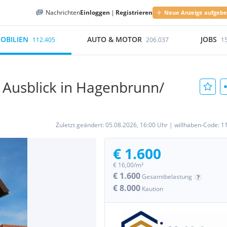
Nachrichten
Einloggen
|
Registrieren
Neue Anzeige aufgeb
OBILIEN
AUTO & MOTOR
JOBS
112.405
206.037
1
 Ausblick in Hagenbrunn/
Zuletzt geändert:
05.08.2026, 16:00 Uhr
|
willhaben-Code:
1
€ 1.600
€ 16,00/m²
€ 1.600
Gesamtbelastung
€ 8.000
Kaution