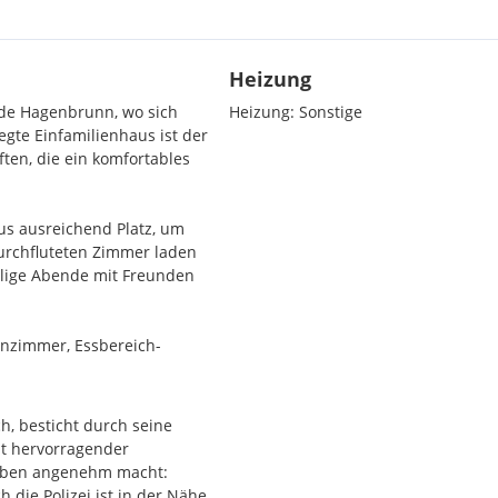
Heizung
de Hagenbrunn, wo sich
Heizung:
Sonstige
gte Einfamilienhaus ist der
ten, die ein komfortables
us ausreichend Platz, um
durchfluteten Zimmer laden
llige Abende mit Freunden
hnzimmer, Essbereich-
aren Ausblick.
, besticht durch seine
it hervorragender
d mit einem Vorraum!
 Leben angenehm macht:
die Polizei ist in der Nähe,