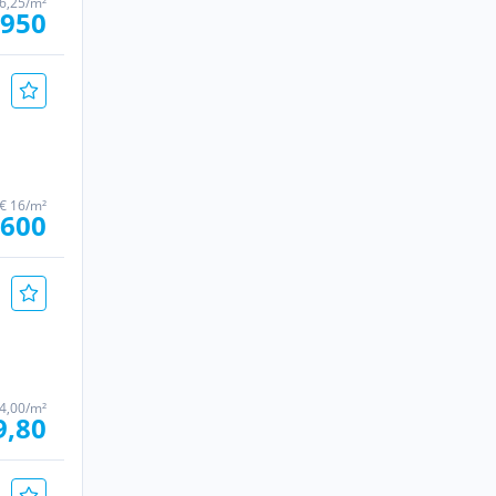
6,25/m²
.950
€ 16/m²
.600
4,00/m²
9,80