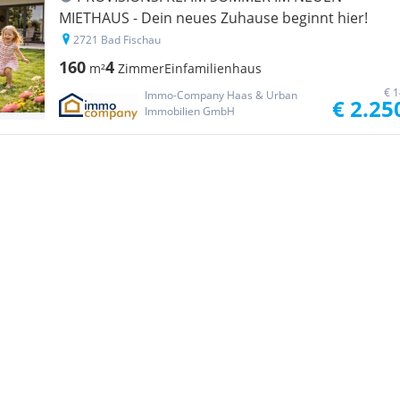
MIETHAUS - Dein neues Zuhause beginnt hier!
2721 Bad Fischau
160
4
m²
Zimmer
Einfamilienhaus
€ 1
Immo-Company Haas & Urban
€ 2.25
Immobilien GmbH