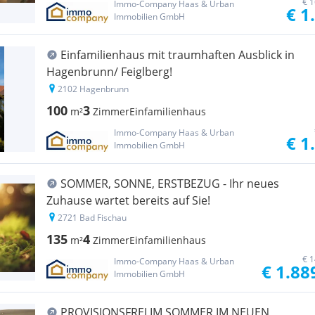
€ 1
Immo-Company Haas & Urban
€ 1
Immobilien GmbH
Einfamilienhaus mit traumhaften Ausblick in
Hagenbrunn/ Feiglberg!
2102 Hagenbrunn
100
3
m²
Zimmer
Einfamilienhaus
Immo-Company Haas & Urban
€ 1
Immobilien GmbH
SOMMER, SONNE, ERSTBEZUG - Ihr neues
Zuhause wartet bereits auf Sie!
2721 Bad Fischau
135
4
m²
Zimmer
Einfamilienhaus
€ 1
Immo-Company Haas & Urban
€ 1.88
Immobilien GmbH
PROVISIONSFREI IM SOMMER IM NEUEN