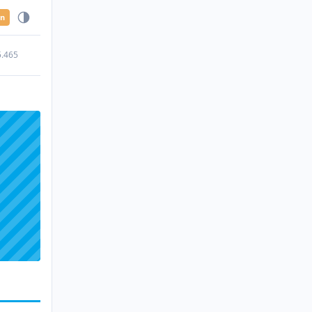
en
5.465