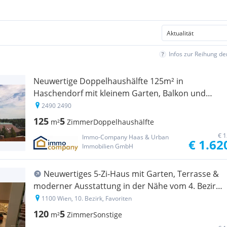
Infos zur Reihung d
Neuwertige Doppelhaushälfte 125m² in
Haschendorf mit kleinem Garten, Balkon und
Seezugang
2490 2490
125
5
m²
Zimmer
Doppelhaushälfte
€ 1
Immo-Company Haas & Urban
€ 1.62
Immobilien GmbH
Neuwertiges 5-Zi-Haus mit Garten, Terrasse &
moderner Ausstattung in der Nähe vom 4. Bezirk
zu mieten!
1100 Wien, 10. Bezirk, Favoriten
120
5
m²
Zimmer
Sonstige