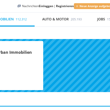
Nachrichten
Einloggen
|
Registrieren
Neue Anzeige aufgeb
OBILIEN
AUTO & MOTOR
JOBS
112.312
205.193
1
ban Immobilien