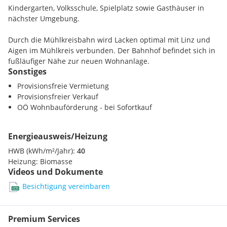
Kindergarten, Volksschule, Spielplatz sowie Gasthäuser in
nächster Umgebung.
Durch die Mühlkreisbahn wird Lacken optimal mit Linz und
Aigen im Mühlkreis verbunden. Der Bahnhof befindet sich in
fußläufiger Nähe zur neuen Wohnanlage.
Sonstiges
In nur wenigen Autominuten erreicht man Walding,
Ottensheim oder St. Martin und in nur 25 Minuten ist man in
Provisionsfreie Vermietung
Linz.
Provisionsfreier Verkauf
OÖ Wohnbauförderung - bei Sofortkauf
Energieausweis/Heizung
HWB (kWh/m²/Jahr):
40
Heizung:
Biomasse
Videos und Dokumente
Besichtigung vereinbaren
Premium Services