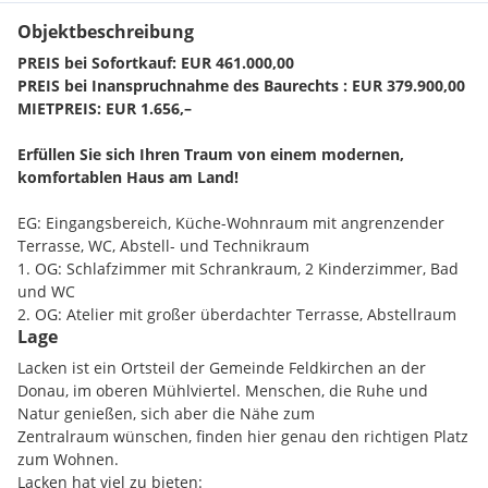
Objektbeschreibung
PREIS bei Sofortkauf: EUR 461.000,00
PREIS bei Inanspruchnahme des Baurechts : EUR 379.900,00
MIETPREIS: EUR 1.656,–
Erfüllen Sie sich Ihren Traum von einem modernen,
komfortablen Haus am Land!
EG: Eingangsbereich, Küche-Wohnraum mit angrenzender
Terrasse, WC, Abstell- und Technikraum
1. OG: Schlafzimmer mit Schrankraum, 2 Kinderzimmer, Bad
und WC
2. OG: Atelier mit großer überdachter Terrasse, Abstellraum
Lage
2 Stellplätze pro Haus
Lacken ist ein Ortsteil der Gemeinde Feldkirchen an der
Schlüsselfertige Ausführung!
Donau, im oberen Mühlviertel. Menschen, die Ruhe und
Natur genießen, sich aber die Nähe zum
Vermietung ohne Möbel und Einrichtung. Irrtümer und
Zentralraum wünschen, finden hier genau den richtigen Platz
Fehler vorbehalten.
zum Wohnen.
Lacken hat viel zu bieten: