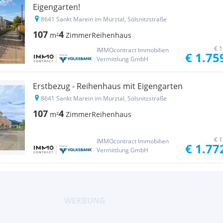
Eigengarten!
8641 Sankt Marein im Mürztal, Sölsnitzstraße
107
4
m²
Zimmer
Reihenhaus
€ 1
IMMOcontract Immobilien
€ 1.75
Vermittlung GmbH
Erstbezug - Reihenhaus mit Eigengarten
8641 Sankt Marein im Mürztal, Sölsnitzstraße
107
4
m²
Zimmer
Reihenhaus
€ 1
IMMOcontract Immobilien
€ 1.77
Vermittlung GmbH