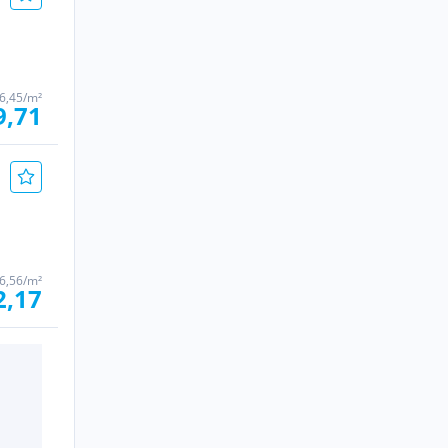
6,45/m²
9,71
6,56/m²
2,17