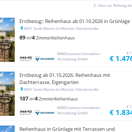
Infos zur Reihung d
Erstbezug:: Reihenhaus ab 01.10.2026 in Grünlage
8641 Sankt Marein im Mürztal, Sölsnitzstraße
89
4
m²
Zimmer
Reihenhaus
€ 1
IMMOcontract Immobilien
€ 1.47
Vermittlung GmbH
Erstbezug ab 01.10.2026: Reihenhaus mit
Dachterrasse, Eigengarten
8641 Sankt Marein im Mürztal, Sölsnitzstraße
107
4
m²
Zimmer
Reihenhaus
€ 1
IMMOcontract Immobilien
€ 1.83
Vermittlung GmbH
Reihenhaus in Grünlage mit Terrassen und