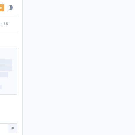
en
5.466