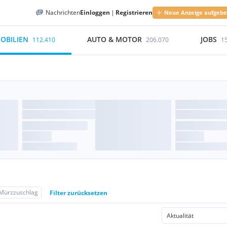
Nachrichten
Einloggen
|
Registrieren
Neue Anzeige aufgeb
OBILIEN
AUTO & MOTOR
JOBS
112.410
206.070
1
Mürzzuschlag
Filter zurücksetzen