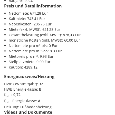
Baujahr: 2024
Preis und Detailinformation
Nettomiete: 671,28 Eur
Kaltmiete: 743,41 Eur
Nebenkosten: 206,75 Eur
Miete (exkl. MWSt): 621,28 Eur
Gesamtbelastung (exkl. MWSt): 878,03 Eur
monatliche Kosten (inkl. MWSt): 60,00 Eur
Nettomiete pro m² bis: 0 Eur
Nettomiete pro m² von: 8.3 Eur
Mietpreis pro m²: 9,93 Eur
Stellplatzmiete: 0.00 Eur
Kaution: 4289.12
Energieausweis/Heizung
HWB (kWh/m²/Jahr):
32
HWB Energieklasse:
B
f
:
0,72
GEE
f
Energieklasse:
A
GEE
Heizung:
Fußbodenheizung
Videos und Dokumente