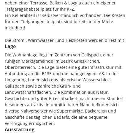
neben einer Terrasse, Balkon & Loggia auch ein eigener
Tiefgaragenabstellplatz für Ihr KFZ.
Ein Kellerabteil ist selbstverständlich vorhanden. Die Kosten
für den Tiefgaragenstellplatz sind bereits in der Miete
inkludiert!
Die Strom-, Warmwasser- und Heizkosten werden direkt mit
Lage
dem jeweiligen Versorgungsunternehmen abgerechnet.
Die Wohnanlage liegt im Zentrum von Gallspach, einer
Geförderte Mietwohnungen gemäß OÖ Wohnbauförderung
ruhigen Marktgemeinde im Bezirk Grieskirchen,
Bei diesem Projekt handelt es sich um geförderte
Oberösterreich. Die Lage bietet eine gute Infrastruktur mit
Mietwohnungen nach dem OÖ Wohnbauförderungsgesetz.
Anbindung an die B135 und die nahegelegene A8. In der
Umgebung finden sich das historische Wasserschloss
Voraussetzung für die Wohnungsvergabe sind u.a.:
Gallspach sowie zahlreiche Grün- und
*Volljährigkeit
Landwirtschaftsflächen. Die Kombination aus Natur,
*Hauptwohnsitz in der Wohnung
Geschichte und guter Erreichbarkeit macht diesen Standort
*Nutzung zur dauerhaften Wohnbedürfnisdeckung
besonders attraktiv. In unmittelbarer Nähe befinden sich
*Einhaltung der Einkommensgrenzen:
diverse Nahversorger wie Supermärkte, Bäckereien und
o1 Person: max. EUR 50.000 netto
Geschäfte des täglichen Bedarfs, die eine bequeme
o2 Personen: max. EUR 85.000 netto
Versorgung ermöglichen.
oje weitere Person: + EUR 7.500 netto
Ausstattung