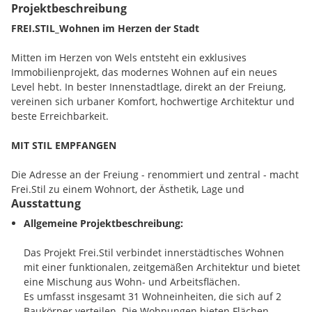
Projektbeschreibung
FREI.STIL_Wohnen im Herzen der Stadt
Mitten im Herzen von Wels entsteht ein exklusives
Immobilienprojekt, das modernes Wohnen auf ein neues
Level hebt. In bester Innenstadtlage, direkt an der Freiung,
vereinen sich urbaner Komfort, hochwertige Architektur und
beste Erreichbarkeit.
MIT STIL EMPFANGEN
Die Adresse an der Freiung - renommiert und zentral - macht
Frei.Stil zu einem Wohnort, der Ästhetik, Lage und
Ausstattung
Lebensqualität auf ideale Weise vereint.
Allgemeine Projektbeschreibung:
WOHNEN, WO FREIHEIT BEGINNT
Das Projekt Frei.Stil verbindet innerstädtisches Wohnen
Wohnen in der Freiung bedeutet, das Beste aus Stadtleben
mit einer funktionalen, zeitgemäßen Architektur und bietet
und Wohnkomfort zu vereinen. Großzügige Fensterflächen
eine Mischung aus Wohn- und Arbeitsflächen.
sorgen für lichtdurchflutete Räume, moderne Ausstattung
Es umfasst insgesamt 31 Wohneinheiten, die sich auf 2
trifft auf stilvolles Design. Ob entspanntes Wohnen oder
Baukörper verteilen. Die Wohnungen bieten Flächen