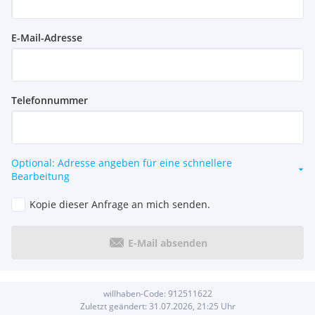
Fernsehversorgung über SAT-Antenne oder Telekom/LWL-
Versorgung, sofern diese vom Versorger angeboten wird.
E-Mail-Adresse
Die Freischaltung für Telefon, Fernseh- und
Internetanschluss hat der Eigentümer beim Netzanbieter
selbst zu beantragen.
Türsprechanlage/Klingel mit Videofunktion
Telefonnummer
E-Ladestationen: jeder Parkplatz erhält ein Leerrohr über
die Kabeltrasse zum Nachrüsten einer E-Ladestation.
Optional: Adresse angeben für eine schnellere
Die Wohnungen werden mit Rauchwarnmelder laut OIB
Bearbeitung
Richtlinien ausgestattet.
Kopie dieser Anfrage an mich senden.
Außenanlagen:
Rasenflächen mit einfacher Bepflanzung, Büschen bzw.
E-Mail absenden
Bäumen
Heizung: Fussbodenheizung
willhaben-Code:
912511622
Zuletzt geändert:
31.07.2026, 21:25
Uhr