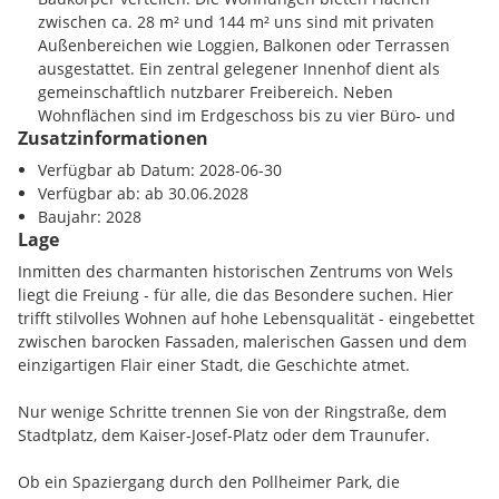
aktives Stadtleben - hier erleben Sie urbanen Komfort in
zwischen ca. 28 m² und 144 m² uns sind mit privaten
schönster Form.
Außenbereichen wie Loggien, Balkonen oder Terrassen
ausgestattet. Ein zentral gelegener Innenhof dient als
Frei.Stil ist Wohnen mit Anspruch
gemeinschaftlich nutzbarer Freibereich. Neben
31 frei finanzierte Eigentumswohnungen in 2 Bauteilen
Wohnflächen sind im Erdgeschoss bis zu vier Büro- und
1-4 Zimmer Wohnungen mit ca. 28-144 m²
Zusatzinformationen
Geschäftsflächen vorgesehen.
Tolles Altstadtflair direkt vor der Haustür
Verfügbar ab Datum: 2028-06-30
optimale Verkehrsanbindung
Zur allgemeinen Nutzung stehen im Kellergeschoss sowie
Verfügbar ab: ab 30.06.2028
Alle Wohnebenen über Lift erreichbar
teilweise im Erdgeschoss Gemeinschaftsräume (z.B.
Baujahr: 2028
Tiefgaragenstellplätze vorhanden
Wasch- und Trockenräume, Fahrradabstellraum) zur
Lage
Installationen für E-Mobilität vorbereitet
Verfügung. Jeder Wohneinheit ist ein Kellerabteil
Inmitten des charmanten historischen Zentrums von Wels
Große Kellerabteile mit Beleuchtung und Stromanschluss
zugewiesen. Die gesamte Anlage ist barrierefrei gestaltet
liegt die Freiung - für alle, die das Besondere suchen. Hier
Fahrrad- und Kinderwagenabstellraum,
und wird über eine moderne Aufzugsanlage erschlossen.
trifft stilvolles Wohnen auf hohe Lebensqualität - eingebettet
Wasch-/Trockenraum
zwischen barocken Fassaden, malerischen Gassen und dem
Geschäftsflächen im EG
Die Tiefgarage mit Zufahrt über die Plobergerstraße bietet
einzigartigen Flair einer Stadt, die Geschichte atmet.
Freistellparkplätze als Kundenparkplätze
insgesamt 39 Stellplätze.
Sie interessieren sich für eine Eigentumswohnung im Projekt
Nur wenige Schritte trennen Sie von der Ringstraße, dem
Frei.Stil:
Stadtplatz, dem Kaiser-Josef-Platz oder dem Traunufer.
TECHNISCHE BAUBESCHREIBUNG ALLGEMEIN:
Besuchen Sie unsere Homepage www.freistilwels.at
Ob ein Spaziergang durch den Pollheimer Park, die
Bauwerk: