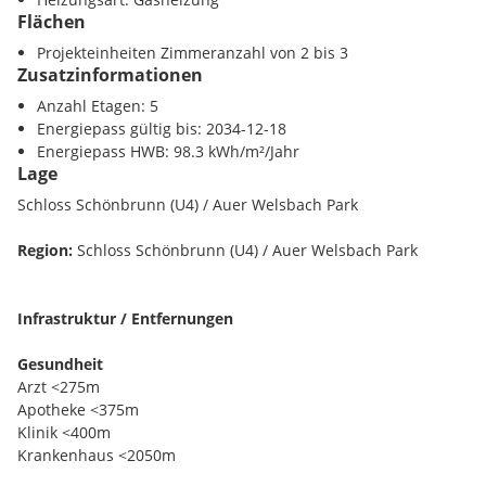
Bezirks wie den Schlossgärten, der Gloriette, aber auch der
Flächen
Vielzahl an Parks lässt es sich aufgrund der hervorragenden
Projekteinheiten Zimmeranzahl von 2 bis 3
Verkehrsanbindung, der Nähe zu vielfältigen
Zusatzinformationen
Einkaufsmöglichkeiten, wie auch auch
einzigartigen
Locations
Anzahl Etagen: 5
wie dem
Grätzlheuriger
oder der
Orangerie
gleich
ums Eck entspannt leben.
Energiepass gültig bis: 2034-12-18
Energiepass HWB: 98.3 kWh/m²/Jahr
Lage
PROJEKT
Schloss Schönbrunn (U4) / Auer Welsbach Park
21 Altbauwohnungen mit 1-4 Zimmer
davon 11 unbefristet vermietete Anleger Wohnungen zu
Region:
Schloss Schönbrunn (U4) / Auer Welsbach Park
Schnäppchenpreisen
Wohnflächen zwischen 31m² und 149 m²
HIGHLIGHTS
Infrastruktur / Entfernungen
In
2 Min
. zu
Schloss Schönbrunn,
Gloriette,
Schlossgarten
Gesundheit
sowie Auer Welsbach Park.
Arzt <275m
Großteils
Echtholz Parkettböden
Apotheke <375m
U4 Schönbrunn
quasi vor der Haustüre (150m)
Klinik <400m
Tolle und überdurchschnittliche
Raumhöhen
und
Krankenhaus <2050m
Altbauflair