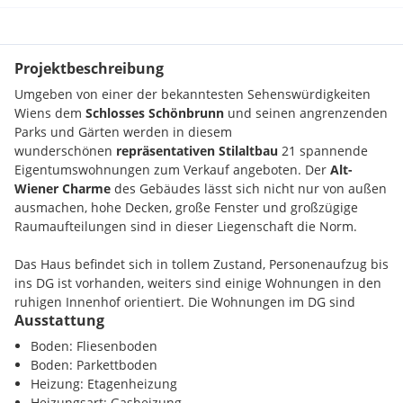
Projektbeschreibung
Umgeben von einer der bekanntesten Sehenswürdigkeiten
Wiens dem
Schlosses Schönbrunn
und seinen angrenzenden
Parks und Gärten werden in diesem
wunderschönen
repräsentativen
Stilaltbau
21 spannende
Eigentumswohnungen zum Verkauf angeboten. Der
Alt-
Wiener Charme
des Gebäudes lässt sich nicht nur von außen
ausmachen, hohe Decken, große Fenster und großzügige
Raumaufteilungen sind in dieser Liegenschaft die Norm.
Das Haus befindet sich in tollem Zustand, Personenaufzug bis
ins DG ist vorhanden, weiters sind einige Wohnungen in den
ruhigen Innenhof orientiert. Die Wohnungen im DG sind
Ausstattung
jeweils mit Freiflächen ausgestattet.
Boden: Fliesenboden
Die
aufstrebende Gegend
rund um die Schlossstraße lockt
Boden: Parkettboden
mit
Pop-up-Stores
,
Designateliers
und
ausgefallenen
Heizung: Etagenheizung
Bars
. Neben den bekanntesten Anziehungspunkten des
Heizungsart: Gasheizung