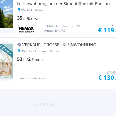
Ferienwohnung auf der Simonhöhe mit Pool und
Sauna im Haus!
9554 St. Urban
35
m²
Balkon
€ 
REMAX Dein Zuhause PW
€ 119
Immobilien OG
VERKAUF - GROSSE - KLEINWOHNUNG
9560 Feldkirchen in Kärnten
53
2
m²
Zimmer
€ 2.4
€ 130
Traumimmobilien.at