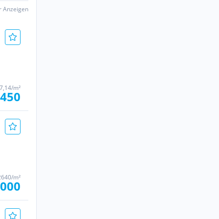
er Anzeigen
07,14/m²
.450
2640/m²
.000