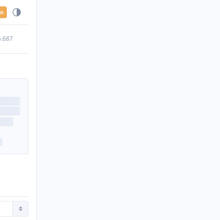
en
5.687