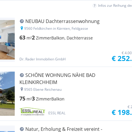
Infos zur Reihung d
NEUBAU Dachterrassenwohnung
9560 Feldkirchen in Kärnten, Feldgasse
63
2
m²
Zimmer
Balkon, Dachterrasse
€ 4.0
€ 252
Dr. Rader Immobilien GmbH
SCHÖNE WOHNUNG NÄHE BAD
KLEINKIRCHHEIM
9565 Ebene Reichenau
75
3
m²
Zimmer
Balkon
€ 
€ 198
ESSL REAL
Natur, Erholung & Freizeit vereint -