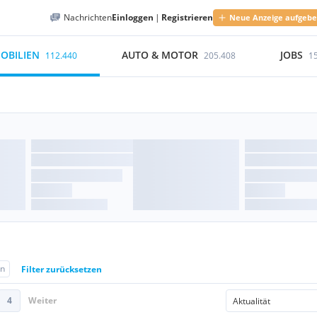
Nachrichten
Einloggen
|
Registrieren
Neue Anzeige aufgeb
OBILIEN
AUTO & MOTOR
JOBS
112.440
205.408
1
en
Filter zurücksetzen
4
Weiter