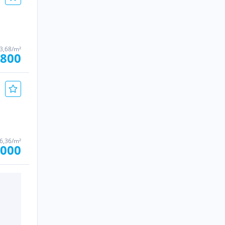
73,68/m²
.800
86,36/m²
.000