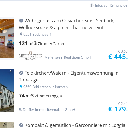
Infos zur Reihung d
Wohngenuss am Ossiacher See - Seeblick,
Wellnessoase & alpiner Charme vereint
9551 Bodensdorf
121
3
m²
Zimmer
Garten
€ 3.6
€ 445
Meilenstein Realitäten GmbH
Feldkirchen/Waiern - Eigentumswohnung in
Top-Lage
9560 Feldkirchen in Kärnten
74
3
m²
Zimmer
Loggia
€ 2.4
€ 179
B. Dörfler Immobilienmakler GmbH
Kompakt & gemütlich - Garconniere mit Loggia