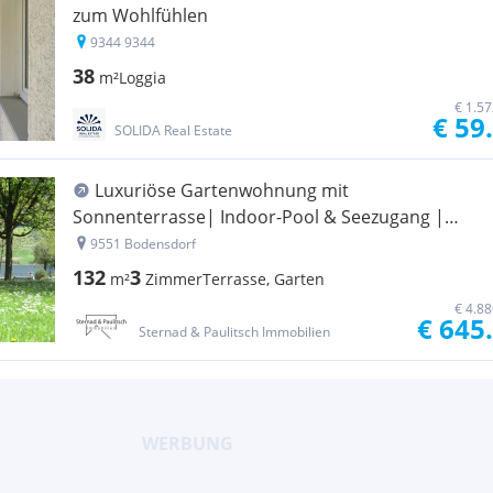
zum Wohlfühlen
9344 9344
38
m²
Loggia
€ 1.5
€ 59
SOLIDA Real Estate
Luxuriöse Gartenwohnung mit
Sonnenterrasse| Indoor-Pool & Seezugang |
Bodensdorf am Ossiachersee
9551 Bodensdorf
132
3
m²
Zimmer
Terrasse, Garten
€ 4.8
€ 645
Sternad & Paulitsch Immobilien