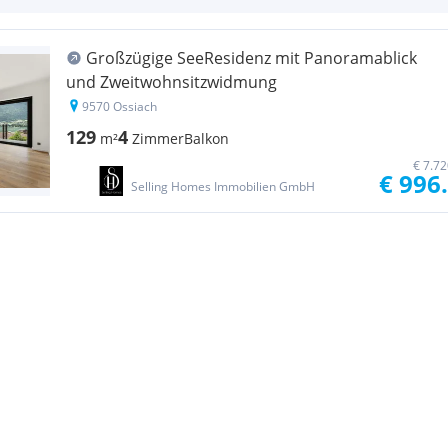
Großzügige SeeResidenz mit Panoramablick
und Zweitwohnsitzwidmung
9570 Ossiach
129
4
m²
Zimmer
Balkon
€ 7.7
€ 996
Selling Homes Immobilien GmbH