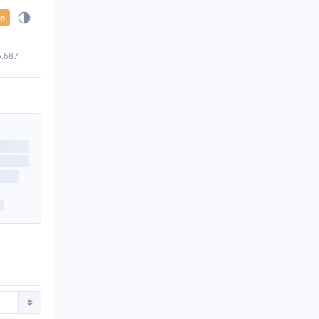
en
5.687