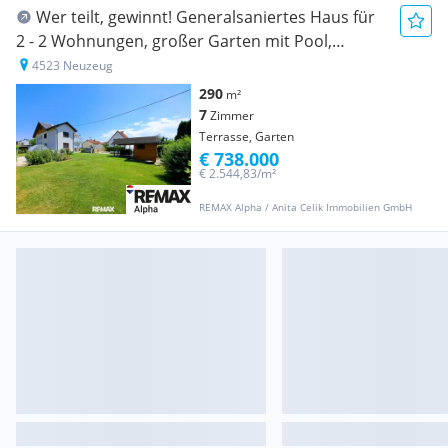
Wer teilt, gewinnt! Generalsaniertes Haus für
2 - 2 Wohnungen, großer Garten mit Pool,
Poolhaus - ideal für Großfamilien,
4523 Neuzeug
Freundesbünde u.Ä. - Neuzeug
290
m²
7
Zimmer
Terrasse, Garten
€ 738.000
€ 2.544,83/m²
REMAX Alpha / Anita Celik Immobilien GmbH