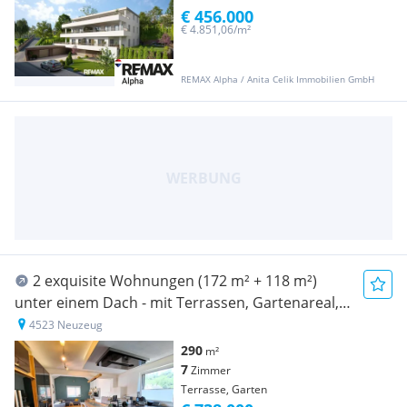
€ 456.000
€ 4.851,06/m²
REMAX Alpha / Anita Celik Immobilien GmbH
2 exquisite Wohnungen (172 m² + 118 m²)
unter einem Dach - mit Terrassen, Gartenareal,
Pool & Poolhaus - Neuzeug
4523 Neuzeug
290
m²
7
Zimmer
Terrasse, Garten