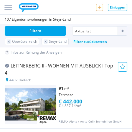
Einloggen
107 Eigentumswohnungen in Steyr-Land
Filtern
Oberösterreich
Steyr-Land
Filter zurücksetzen
Infos zur Reihung der Anzeigen
LEITNERBERG II - WOHNEN MIT AUSBLICK I Top
4
4407 Dietach
91
m²
Terrasse
€ 442.000
€ 4.857,14/m²
REMAX Alpha / Anita Celik Immobilien GmbH