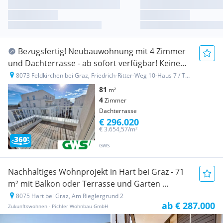
Bezugsfertig! Neubauwohnung mit 4 Zimmer
und Dachterrasse - ab sofort verfügbar! Keine
Provision!
8073 Feldkirchen bei Graz, Friedrich-Ritter-Weg 10-Haus 7 / Top 19
81
m²
4
Zimmer
Dachterrasse
€ 296.020
€ 3.654,57/m²
GWS
Nachhaltiges Wohnprojekt in Hart bei Graz - 71
m² mit Balkon oder Terrasse und Garten
8075 Hart bei Graz, Am Rieglergrund 2
Neubauprojekt
ab € 287.000
Zukunftswohnen - Pichler Wohnbau GmbH