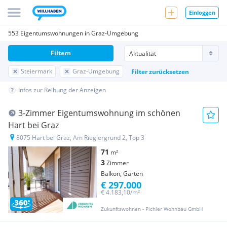
Einloggen
553 Eigentumswohnungen in Graz-Umgebung
Filtern
Steiermark
Graz-Umgebung
Filter zurücksetzen
Infos zur Reihung der Anzeigen
3-Zimmer Eigentumswohnung im schönen
Hart bei Graz
8075 Hart bei Graz, Am Rieglergrund 2, Top 3
71
m²
3
Zimmer
Balkon, Garten
€ 297.000
€ 4.183,10/m²
Zukunftswohnen - Pichler Wohnbau GmbH