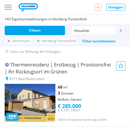
Einloggen
143 Eigentumswohnungen in Hartberg-Fürstenfeld
Filtern
Steiermark
Hartberg-Fürstenfeld
Filter zurücksetzen
Infos zur Reihung der Anzeigen
Thermenresidenz | Erstbezug | Provisionsfrei
| Ihr Rückzugsort im Grünen
8271 Bad Waltersdorf
68
m²
3
Zimmer
Balkon, Garten
€ 285.000
€ 4.191,18/m²
GENEA Projektvermarktungs GmbH