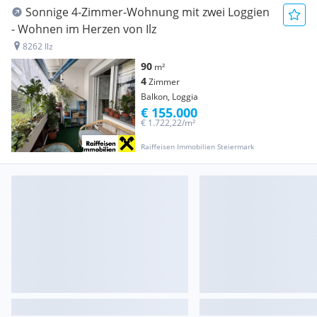
Sonnige 4-Zimmer-Wohnung mit zwei Loggien
- Wohnen im Herzen von Ilz
8262 Ilz
90
m²
4
Zimmer
Balkon, Loggia
€ 155.000
€ 1.722,22/m²
Raiffeisen Immobilien Steiermark