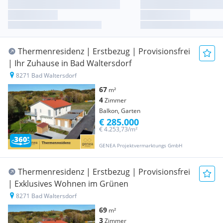
Thermenresidenz | Erstbezug | Provisionsfrei
| Ihr Zuhause in Bad Waltersdorf
8271 Bad Waltersdorf
67
m²
4
Zimmer
Balkon, Garten
€ 285.000
€ 4.253,73/m²
GENEA Projektvermarktungs GmbH
Thermenresidenz | Erstbezug | Provisionsfrei
| Exklusives Wohnen im Grünen
8271 Bad Waltersdorf
69
m²
3
Zimmer