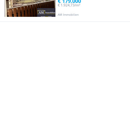
€ 179.000
€ 1.924,73/m²
AM Immobilien