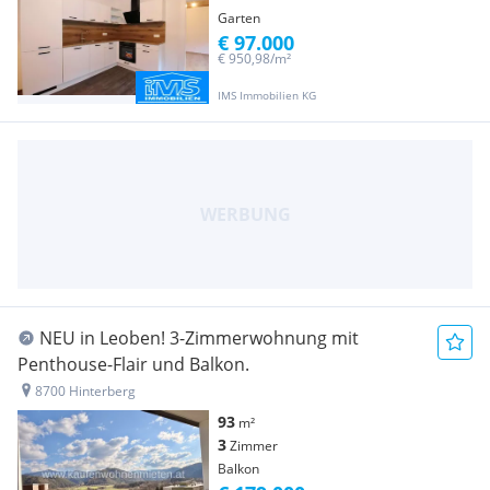
Garten
€ 97.000
€ 950,98/m²
IMS Immobilien KG
NEU in Leoben! 3-Zimmerwohnung mit
Penthouse-Flair und Balkon.
8700 Hinterberg
93
m²
3
Zimmer
Balkon