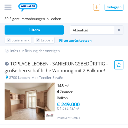
Einloggen
89 Eigentumswohnungen in Leoben
Filtern
Steiermark
Leoben
Filter zurücksetzen
Infos zur Reihung der Anzeigen
TOPLAGE LEOBEN - SANIERUNGSBEDÜRFTIG -
große herrschaftliche Wohnung mit 2 Balkone!
8700 Leoben, Max Tendler-Straße
148
m²
4
Zimmer
Balkon
€ 249.000
€ 1.682,43/m²
Immovent GmbH