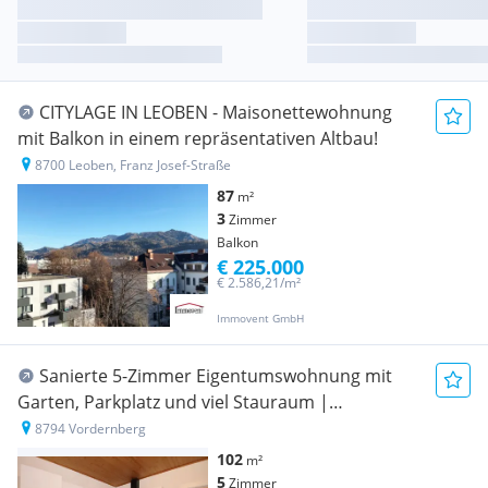
CITYLAGE IN LEOBEN - Maisonettewohnung
mit Balkon in einem repräsentativen Altbau!
8700 Leoben, Franz Josef-Straße
87
m²
3
Zimmer
Balkon
€ 225.000
€ 2.586,21/m²
Immovent GmbH
Sanierte 5-Zimmer Eigentumswohnung mit
Garten, Parkplatz und viel Stauraum |
Vordernberg | IMS Immobilien KG
8794 Vordernberg
102
m²
5
Zimmer