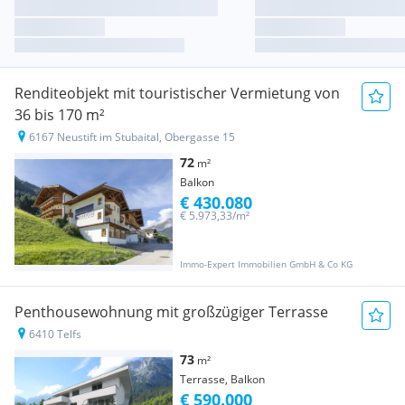
Renditeobjekt mit touristischer Vermietung von
36 bis 170 m²
6167 Neustift im Stubaital, Obergasse 15
72
m²
Balkon
€ 430.080
€ 5.973,33/m²
Immo-Expert Immobilien GmbH & Co KG
Penthousewohnung mit großzügiger Terrasse
6410 Telfs
73
m²
Terrasse, Balkon
€ 590.000