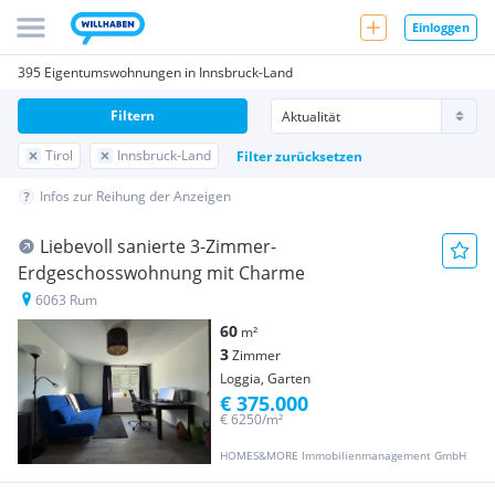
Einloggen
395 Eigentumswohnungen in Innsbruck-Land
Filtern
Tirol
Innsbruck-Land
Filter zurücksetzen
Infos zur Reihung der Anzeigen
Liebevoll sanierte 3-Zimmer-
Erdgeschosswohnung mit Charme
6063 Rum
60
m²
3
Zimmer
Loggia, Garten
€ 375.000
€ 6250/m²
HOMES&MORE Immobilienmanagement GmbH