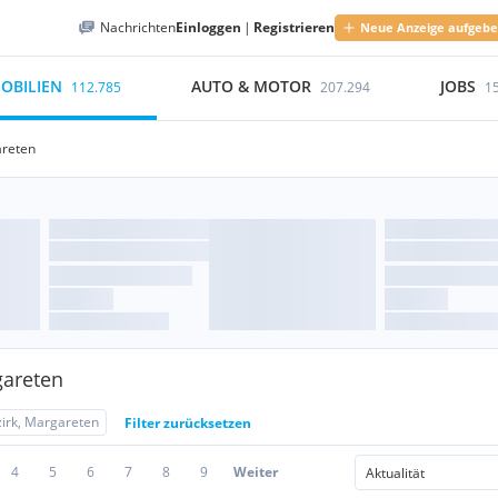
Nachrichten
Einloggen
|
Registrieren
Neue Anzeige aufgeb
OBILIEN
AUTO & MOTOR
JOBS
112.785
207.294
1
areten
gareten
zirk, Margareten
Filter zurücksetzen
4
5
6
7
8
9
Weiter