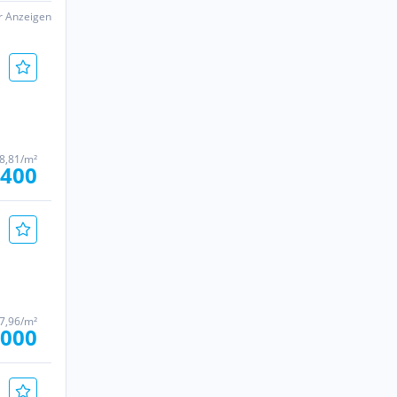
er Anzeigen
38,81/m²
.400
97,96/m²
.000