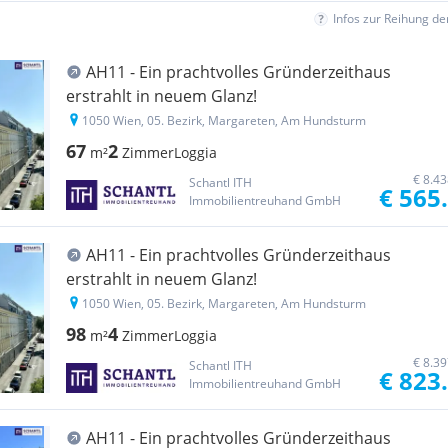
Infos zur Reihung d
AH11 - Ein prachtvolles Gründerzeithaus
erstrahlt in neuem Glanz!
1050 Wien, 05. Bezirk, Margareten, Am Hundsturm
67
2
m²
Zimmer
Loggia
€ 8.4
Schantl ITH
€ 565
Immobilientreuhand GmbH
AH11 - Ein prachtvolles Gründerzeithaus
erstrahlt in neuem Glanz!
1050 Wien, 05. Bezirk, Margareten, Am Hundsturm
98
4
m²
Zimmer
Loggia
€ 8.3
Schantl ITH
€ 823
Immobilientreuhand GmbH
AH11 - Ein prachtvolles Gründerzeithaus