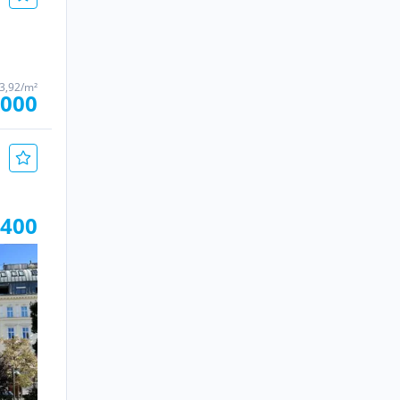
03,92/m²
.000
.400