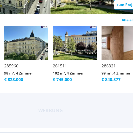
zum Proj
Alle a
285960
261511
286321
98 m², 4 Zimmer
102 m², 4 Zimmer
99 m², 4 Zimmer
€ 823.000
€ 745.000
€ 840.877