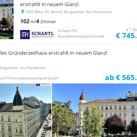
erstrahlt in neuem Glanz!
1050 Wien, 05. Bezirk, Margareten, Am Hundsturm
102
4
m²
Zimmer
€ 7.3
Schantl ITH
€ 745
Immobilientreuhand GmbH
lles Gründerzeithaus erstrahlt in neuem Glanz!
 Margareten, Am Hundsturm
ab € 565
ntl ITH Immobilientreuhand GmbH