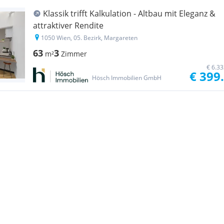
Klassik trifft Kalkulation - Altbau mit Eleganz &
attraktiver Rendite
1050 Wien, 05. Bezirk, Margareten
63
3
m²
Zimmer
€ 6.3
€ 399
Hösch Immobilien GmbH