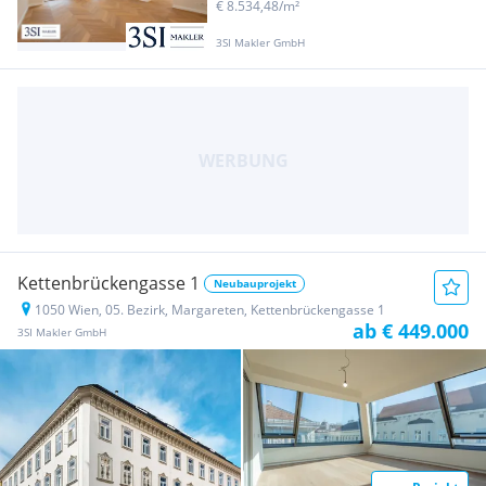
€ 8.534,48/m²
3SI Makler GmbH
Kettenbrückengasse 1
Neubauprojekt
1050 Wien, 05. Bezirk, Margareten, Kettenbrückengasse 1
ab € 449.000
3SI Makler GmbH