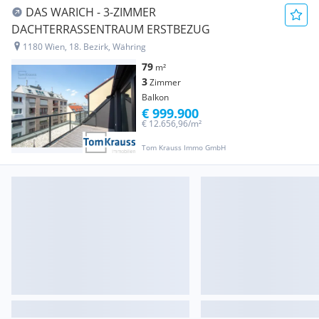
DAS WARICH - 3-ZIMMER
DACHTERRASSENTRAUM ERSTBEZUG
1180 Wien, 18. Bezirk, Währing
79
m²
3
Zimmer
Balkon
€ 999.900
€ 12.656,96/m²
Tom Krauss Immo GmbH