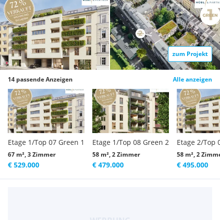
zum Projekt
14 passende Anzeigen
Alle anzeigen
Etage 1/Top 07 Green 1
Etage 1/Top 08 Green 2
Etage 2/Top 
67 m², 3 Zimmer
58 m², 2 Zimmer
58 m², 2 Zimm
€ 529.000
€ 479.000
€ 495.000