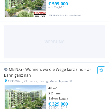
€ 599.000
€ 5.759,61/m²
STRABAG Real Estate GmbH
MEIN:G - Wohnen, wo die Wege kurz sind - U-
Bahn ganz nah
1230 Wien, 23. Bezirk, Liesing, Meischlgasse 30
48
m²
2
Zimmer
Balkon, Loggia
€ 329.000
€ 6.854,17/m²