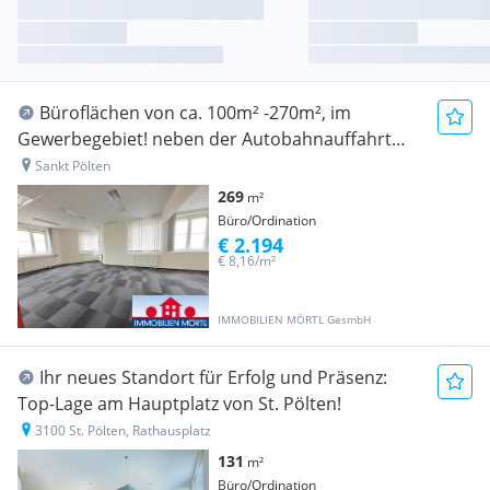
Büroflächen von ca. 100m² -270m², im
Gewerbegebiet! neben der Autobahnauffahrt
der S33
Sankt Pölten
269
m²
Büro/Ordination
€ 2.194
€ 8,16/m²
IMMOBILIEN MÖRTL GesmbH
Ihr neues Standort für Erfolg und Präsenz:
Top-Lage am Hauptplatz von St. Pölten!
3100 St. Pölten, Rathausplatz
131
m²
Büro/Ordination