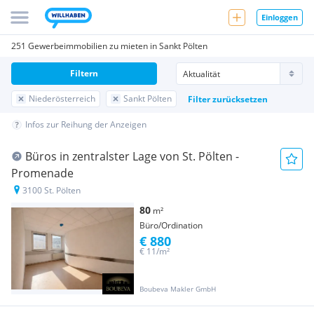
Einloggen
251 Gewerbeimmobilien zu mieten in Sankt Pölten
Filtern
Niederösterreich
Sankt Pölten
Filter zurücksetzen
Infos zur Reihung der Anzeigen
Büros in zentralster Lage von St. Pölten -
Promenade
3100 St. Pölten
80
m²
Büro/Ordination
€ 880
€ 11/m²
Boubeva Makler GmbH