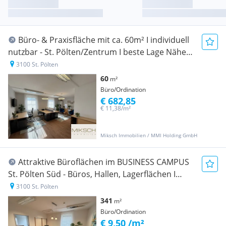
Büro- & Praxisfläche mit ca. 60m² I individuell
nutzbar - St. Pölten/Zentrum I beste Lage Nähe
Universitätsklinikum & Hauptbahnhof
3100 St. Pölten
60
m²
Büro/Ordination
€ 682,85
€ 11,38/m²
Miksch Immobilien / MMI Holding GmbH
Attraktive Büroflächen im BUSINESS CAMPUS
St. Pölten Süd - Büros, Hallen, Lagerflächen I
Teeküche I Top Lage
3100 St. Pölten
341
m²
Büro/Ordination
€ 9,50 /m²