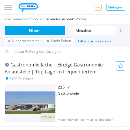
Einloggen
252 Gewerbeimmobilien zu mieten in Sankt Pölten
Filtern
Niederösterreich
Sankt Pölten
Filter zurücksetzen
Infos zur Reihung der Anzeigen
Gastronomiefläche | Einzige Gastronomie-
Anlaufstelle | Top-Lage im frequentierten
Gewerbegebiet I St. Pölten SÜD
3100 St. Pölten
225
m²
Gastronomie
Miksch Immobilien / MMI Holding GmbH