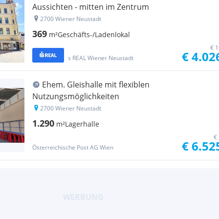
Aussichten - mitten im Zentrum
2700 Wiener Neustadt
369
m²
Geschäfts-/Ladenlokal
€ 1
€ 4.02
s REAL Wiener Neustadt
Ehem. Gleishalle mit flexiblen
Nutzungsmöglichkeiten
2700 Wiener Neustadt
1.290
m²
Lagerhalle
€
€ 6.52
Österreichische Post AG Wien