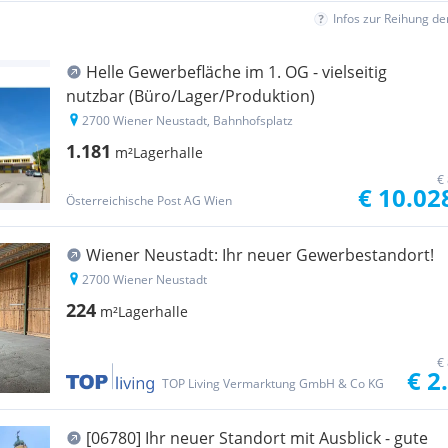
Infos zur Reihung d
Helle Gewerbefläche im 1. OG - vielseitig
nutzbar (Büro/Lager/Produktion)
2700 Wiener Neustadt, Bahnhofsplatz
1.181
m²
Lagerhalle
€
€ 10.02
Österreichische Post AG Wien
Wiener Neustadt: Ihr neuer Gewerbestandort!
2700 Wiener Neustadt
224
m²
Lagerhalle
€
€ 2
TOP Living Vermarktung GmbH & Co KG
[06780] Ihr neuer Standort mit Ausblick - gute