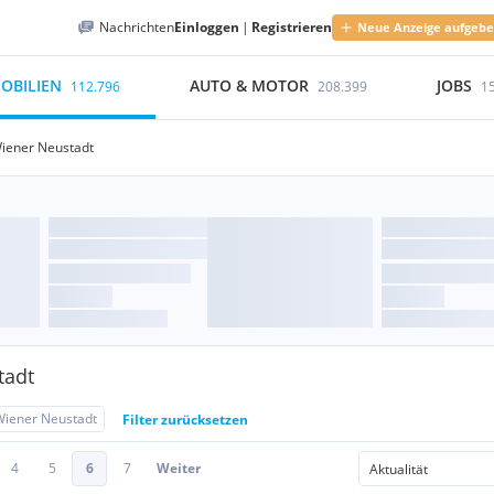
Nachrichten
Einloggen
|
Registrieren
Neue Anzeige aufgeb
OBILIEN
AUTO & MOTOR
JOBS
112.796
208.399
1
iener Neustadt
tadt
Wiener Neustadt
Filter zurücksetzen
4
5
6
7
Weiter