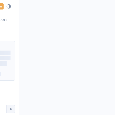
en
5.593