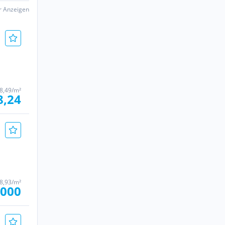
er Anzeigen
 8,49/m²
8,24
 8,93/m²
.000