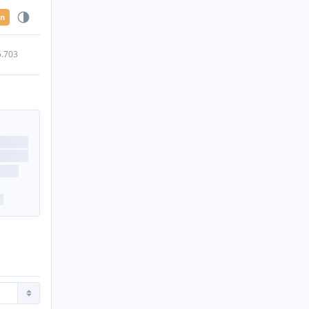
en
5.703