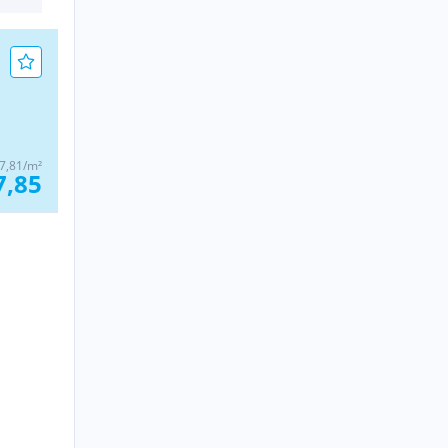
7,81/m²
7,85