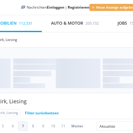
Nachrichten
Einloggen
|
Registrieren
Neue Anzeige aufgeb
OBILIEN
AUTO & MOTOR
JOBS
112.531
205.732
1
rk, Liesing
rk, Liesing
irk, Liesing
Filter zurücksetzen
5
6
7
8
9
10
11
Weiter