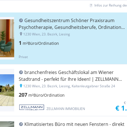
Infos zur Reihung d
Gesundheitszentrum Schöner Praxisraum
Psychotherapie, Gesundheitsberufe, Ordination,
U-Bahnnähe
1230 Wien, 23. Bezirk, Liesing
1
m²
Büro/Ordination
Privat
branchenfreies Geschäftslokal am Wiener
Stadtrand - perfekt für Ihre Ideen! | ZELLMANN
IMMOBILIEN
1230 Wien, 23. Bezirk, Liesing, Kaltenleutgebner Straße 24
207
m²
Büro/Ordination
€
€ 1
ZELLMANN IMMOBILIEN
Klimatisiertes Büro mit neuen Fenstern - direkt