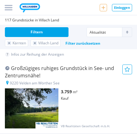
Einloggen
117 Grundstücke in Villach Land
Filtern
Kärnten
Villach Land
Filter zurücksetzen
Infos zur Reihung der Anzeigen
Großzügiges ruhiges Grundstück in See- und
Zentrumsnähe!
9220 Velden am Wörther See
3.759
m²
Kauf
VB Realitäten Gesellschaft m.b.H.