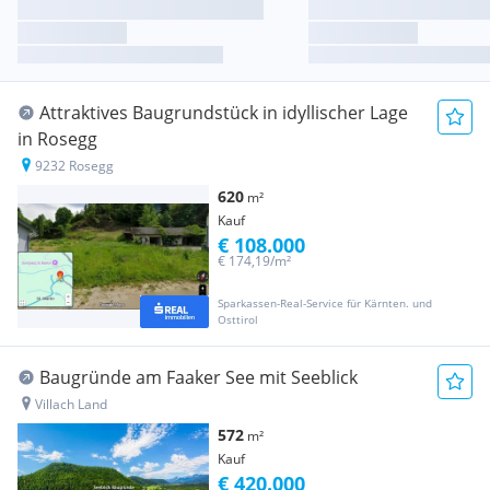
Attraktives Baugrundstück in idyllischer Lage
in Rosegg
9232 Rosegg
620
m²
Kauf
€ 108.000
€ 174,19/m²
Sparkassen-Real-Service für Kärnten. und
Osttirol
Baugründe am Faaker See mit Seeblick
Villach Land
572
m²
Kauf
€ 420.000