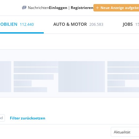
Nachrichten
Einloggen
|
Registrieren
Neue Anzeige aufgeb
OBILIEN
AUTO & MOTOR
JOBS
112.440
206.583
1
nd
Filter zurücksetzen