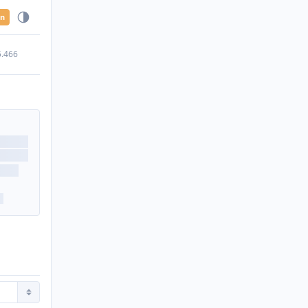
en
5.466