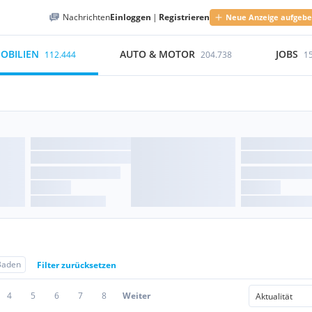
Nachrichten
Einloggen
|
Registrieren
Neue Anzeige aufgeb
OBILIEN
AUTO & MOTOR
JOBS
112.444
204.738
1
Baden
Filter zurücksetzen
4
5
6
7
8
Weiter