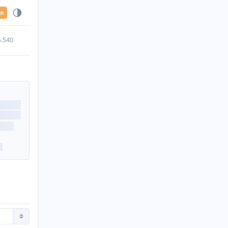
en
5.540