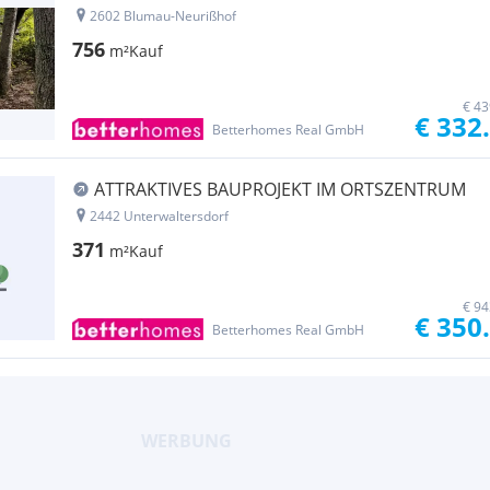
2602 Blumau-Neurißhof
756
m²
Kauf
€ 43
€ 332
Betterhomes Real GmbH
ATTRAKTIVES BAUPROJEKT IM ORTSZENTRUM
2442 Unterwaltersdorf
371
m²
Kauf
€ 94
€ 350
Betterhomes Real GmbH