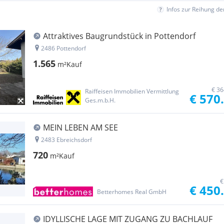
Infos zur Reihung d
Attraktives Baugrundstück in Pottendorf
2486 Pottendorf
1.565
m²
Kauf
€ 36
Raiffeisen Immobilien Vermittlung
€ 570
Ges.m.b.H.
MEIN LEBEN AM SEE
2483 Ebreichsdorf
720
m²
Kauf
€
€ 450
Betterhomes Real GmbH
IDYLLISCHE LAGE MIT ZUGANG ZU BACHLAUF