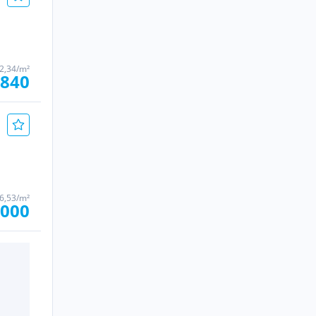
2,34/m²
.840
6,53/m²
.000