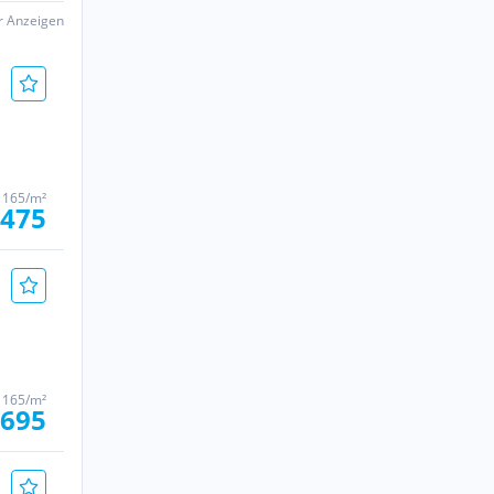
er Anzeigen
 165/m²
.475
 165/m²
.695