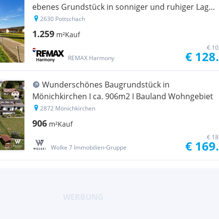
ebenes Grundstück in sonniger und ruhiger Lage
- ohne Bauzwang!
2630 Pottschach
1.259
m²
Kauf
€ 10
€ 128
REMAX Harmony
Wunderschönes Baugrundstück in
Mönichkirchen I ca. 906m2 I Bauland Wohngebiet
2872 Mönichkirchen
906
m²
Kauf
€ 18
€ 169
Wolke 7 Immobilien-Gruppe