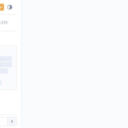
en
5.576