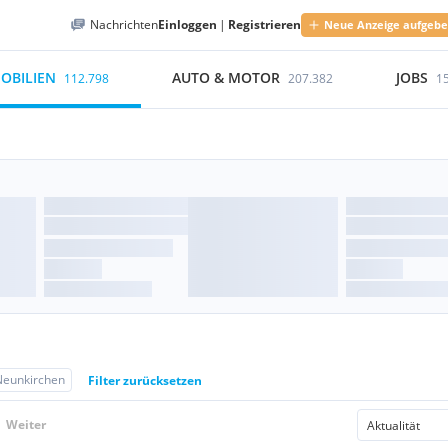
Nachrichten
Einloggen
|
Registrieren
Neue Anzeige aufgeb
OBILIEN
AUTO & MOTOR
JOBS
112.798
207.382
1
Neunkirchen
Filter zurücksetzen
Weiter