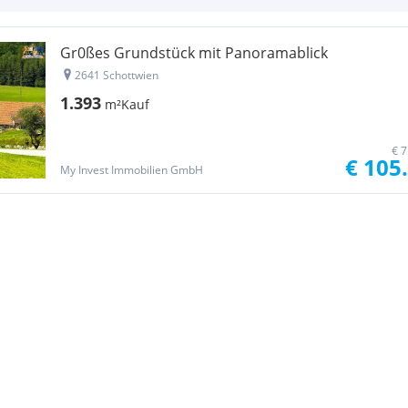
Gr0ßes Grundstück mit Panoramablick
2641 Schottwien
1.393
m²
Kauf
€ 7
€ 105
My Invest Immobilien GmbH