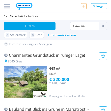
Einloggen
195 Grundstücke in Graz
Filtern
Steiermark
Graz
Filter zurücksetzen
Infos zur Reihung der Anzeigen
Charmantes Grundstück in ruhiger Lage!
8045 Graz
669
m²
Kauf
€ 320.000
€ 478,33/m²
Kompagnon Immobilien Gmbh
Bauland mit Blick ins Grüne in Mariatrost. -