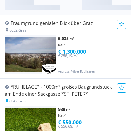
Traumgrund genialen Blick über Graz
8052 Graz
5.035
m²
Kauf
€ 1.300.000
€ 258,19/m²
Andreas Pölzer Realitäten
*RUHELAGE* - 1000m² großes Baugrundstück
am Ende einer Sackgasse *ST. PETER*
8042 Graz
988
m²
Kauf
€ 550.000
€ 556,68/m²