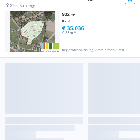
8192 Strallegg
922
m²
Kauf
€ 35.036
€ 38/m²
Regionalentwicklung Oststeiermark GmbH